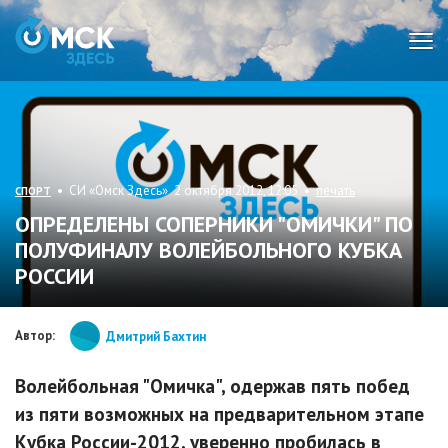
Мен
• СИ «Омск Здесь» 2 октября 2012, 12:05 •
печать
СПОРТ
ОПРЕДЕЛЕНЫ СОПЕРНИКИ "ОМИЧКИ" ПО
ПОЛУФИНАЛУ ВОЛЕЙБОЛЬНОГО КУБКА
РОССИИ
Автор:
Дмитрий Бахтин
Волейбольная "Омичка", одержав пять побед
из пяти возможных на предварительном этапе
Кубка России-2012, уверенно пробилась в