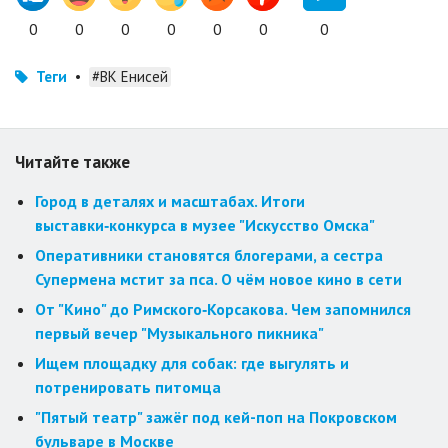
0
0
0
0
0
0
0
Теги
•
#ВК Енисей
Читайте также
Город в деталях и масштабах. Итоги
выставки‑конкурса в музее "Искусство Омска"
Оперативники становятся блогерами, а сестра
Супермена мстит за пса. О чём новое кино в сети
От "Кино" до Римского‑Корсакова. Чем запомнился
первый вечер "Музыкального пикника"
Ищем площадку для собак: где выгулять и
потренировать питомца
"Пятый театр" зажёг под кей-поп на Покровском
бульваре в Москве