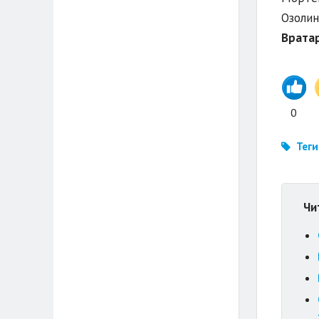
Озолин
Врата
0
Теги
Чи