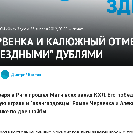
СИ «Омск Здесь» 23 января 2012, 08:05 •
печать
РВЕНКА И КАЛЮЖНЫЙ ОТМ
ВЕЗДНЫМИ" ДУБЛЯМИ
Дмитрий Бахтин
варя в Риге прошел Матч всех звезд КХЛ. Его побе
ую играли и "авангардовцы" Роман Червенка и Алек
нке по две шайбы.
ротивостояние лучших хоккеистов лиги завершилось с трад