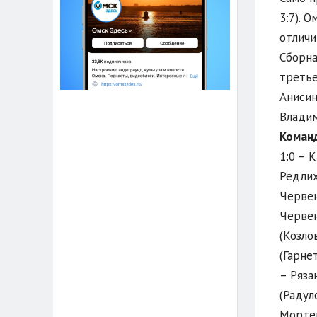
3:7). 
отличи
Сборна
третье
Анисин
Владим
Команд
1:0 – 
Редлих
Червен
Червен
(Козло
(Гарнет
– Ряза
(Радул
Мортен