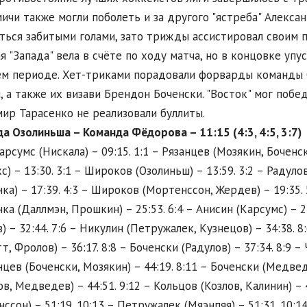
Омичи также могли поболеть и за другого "ястреба" Алекс
ться забитыми голами, зато трижды ассистировал своим 
я "Запада" вела в счёте по ходу матча, но в концовке упу
м периоде. Хет-триками порадовали форварды команды 
, а также их визави Брендон Боченски. "Восток" мог поб
ир Тарасенко не реализовали буллиты.
а Озолиньша – Команда Фёдорова – 11:15 (4:3, 4:5, 3:7)
Карсумс (Нискала) – 09:15. 1:1 – Рязанцев (Мозякин, Боченск
с) – 13:30. 3:1 – Широков (Озолиньш) – 13:59. 3:2 – Радулов
ка) – 17:39. 4:3 – Широков (Мортенссон, Жердев) – 19:35. 5:
ка (Даллмэн, Прошкин) – 25:53. 6:4 – Анисин (Карсумс) – 27
в) – 32:44. 7:6 – Никулин (Петружалек, Кузнецов) – 34:38. 8
т, Фролов) – 36:17. 8:8 – Боченски (Радулов) – 37:34. 8:9 –
нцев (Боченски, Мозякин) – 44:19. 8:11 – Боченски (Медвед
ов, Медведев) – 44:51. 9:12 – Кольцов (Козлов, Калинин) – 
ссон) – 51:19. 10:13 – Петружалек (Мяэнпяя) – 51:31. 10:14