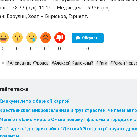
ьш – 58:22 (бул). 11:15 – Медведев – 59:56 (en).
ри
: Барулин, Холт – Бирюков, Гарнетт.
Обсудить
0
0
0
0
0
0
•
#Александр Фролов
#Алексей Калюжный
#Рига
#Роман Черв
тайте также
Смакуем лето с барной картой
Крестьянская микровселенная и груз страстей. Читаем авт
Меняют облик мира: в Омске покажут фильмы о городах и 
От "сидеть" до фристайла. "Детский ЭкоЦентр" научит друж
таланты