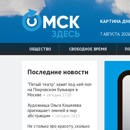
КАРТИНА ДН
7 АВГУСТА 2026
ОБЩЕСТВО
СВОБОДНОЕ ВРЕМЯ
П
Последние новости
"Пятый театр" зажёг под кей-поп
на Покровском бульваре в
Москве
•
сегодня, 17:20
Художница Ольга Кошелева
приглашает омичей в мир
абстракции
•
сегодня, 16:15
Не столько про красоту, сколько