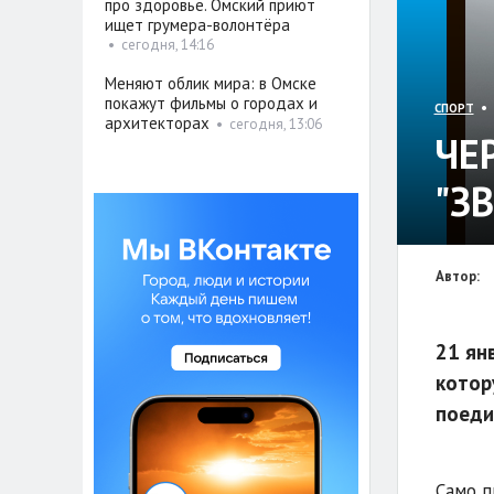
про здоровье. Омский приют
ищет грумера-волонтёра
•
сегодня, 14:16
Меняют облик мира: в Омске
покажут фильмы о городах и
• 
СПОРТ
архитекторах
•
сегодня, 13:06
ЧЕ
"З
Автор:
21 ян
котор
поеди
Само п