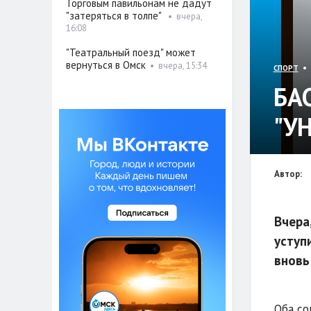
Торговым павильонам не дадут
"затеряться в толпе"
•
вчера,
16:08
"Театральный поезд" может
вернуться в Омск
•
вчера, 15:34
• 
СПОРТ
БА
"У
Автор:
Вчера
уступ
вновь
Оба со