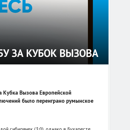
У ЗА КУБОК ВЫЗОВА
а Кубка Вызова Европейской
ключений было переиграно румынское
ой сибирячек (3:0), однако в Бухаресте