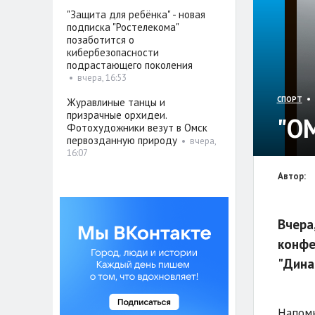
"Защита для ребёнка" - новая
подписка "Ростелекома"
позаботится о
кибербезопасности
подрастающего поколения
•
вчера, 16:53
• 
СПОРТ
Журавлиные танцы и
призрачные орхидеи.
"О
Фотохудожники везут в Омск
первозданную природу
•
вчера,
16:07
Автор:
Вчера
конфе
"Динам
Напомн