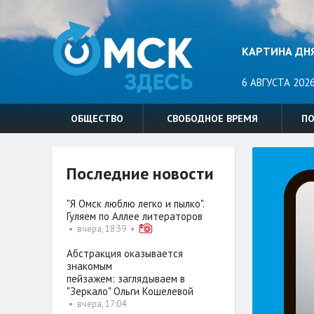
КАРТИНА ДН
6 АВГУСТА 2026
ОБЩЕСТВО
СВОБОДНОЕ ВРЕМЯ
П
Последние новости
"Я Омск люблю легко и пылко".
Гуляем по Аллее литераторов
•
вчера, 18:39
•
Абстракция оказывается
знакомым
пейзажем: заглядываем в
"Зеркало" Ольги Кошелевой
•
вчера, 17:04