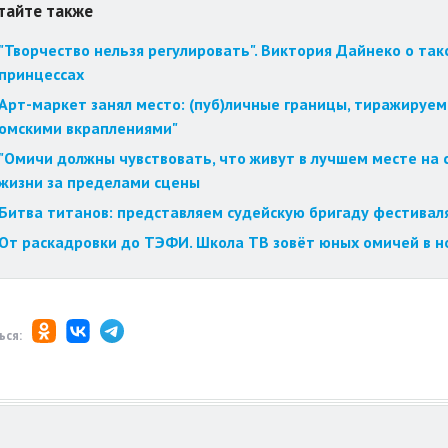
тайте также
"Творчество нельзя регулировать". Виктория Дайнеко о так
принцессах
Арт-маркет занял место: (пуб)личные границы, тиражируем
омскими вкраплениями"
"Омичи должны чувствовать, что живут в лучшем месте на с
жизни за пределами сцены
Битва титанов: представляем судейскую бригаду фестиваля
От раскадровки до ТЭФИ. Школа ТВ зовёт юных омичей в н
ься: