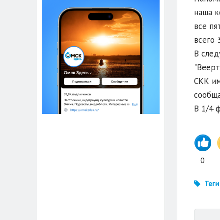
наша к
все пя
всего 
В след
"Веерт
СКК им
сообщ
В 1/4 
0
Теги