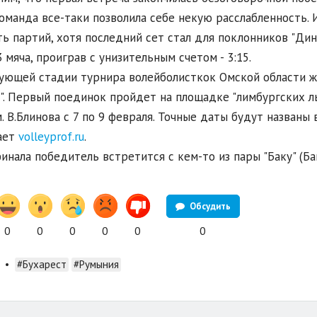
оманда все-таки позволила себе некую расслабленность.
ть партий, хотя последний сет стал для поклонников "Ди
3 мяча, проиграв с унизительным счетом - 3:15.
ующей стадии турнира волейболисткок Омской области ж
". Первый поединок пройдет на площадке "лимбургских льв
. В.Блинова с 7 по 9 февраля. Точные даты будут названы
ает
volleyprof.ru
.
финала победитель встретится с кем-то из пары "Баку" (Бак
Обсудить
0
0
0
0
0
0
•
#Бухарест
#Румыния