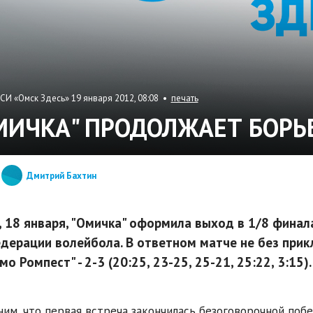
СИ «Омск Здесь» 19 января 2012, 08:08 •
печать
МИЧКА" ПРОДОЛЖАЕТ БОРЬБ
Дмитрий Бахтин
, 18 января, "Омичка" оформила выход в 1/8 финал
дерации волейбола. В ответном матче не без при
о Ромпест" - 2-3 (20:25, 23-25, 25-21, 25:22, 3:15).
им, что первая встреча закончилась безоговорочной побед