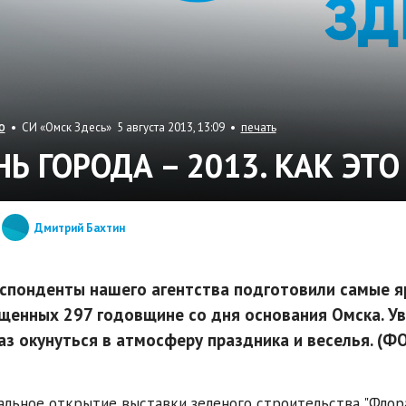
• СИ «Омск Здесь» 5 августа 2013, 13:09 •
печать
О
НЬ ГОРОДА – 2013. КАК ЭТ
Дмитрий Бахтин
спонденты нашего агентства подготовили самые я
щенных 297 годовщине со дня основания Омска. У
аз окунуться в атмосферу праздника и веселья. 
льное открытие выставки зеленого строительства "Флора