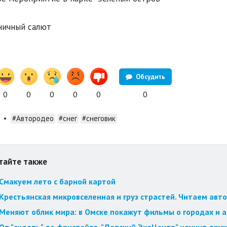
ничный салют
Обсудить
0
0
0
0
0
0
•
#Автородео
#снег
#снеговик
тайте также
Смакуем лето с барной картой
Крестьянская микровселенная и груз страстей. Читаем авт
Меняют облик мира: в Омске покажут фильмы о городах и 