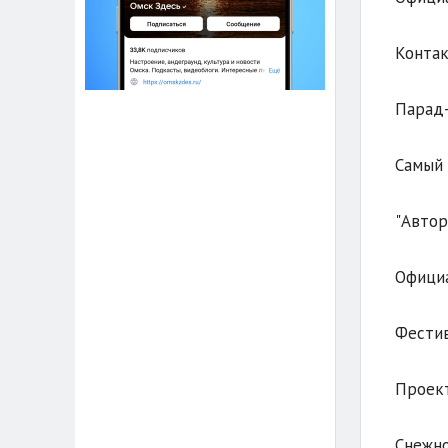
Контак
Парад
Самый 
"Автор
Официа
Фестив
Проект
Снежно