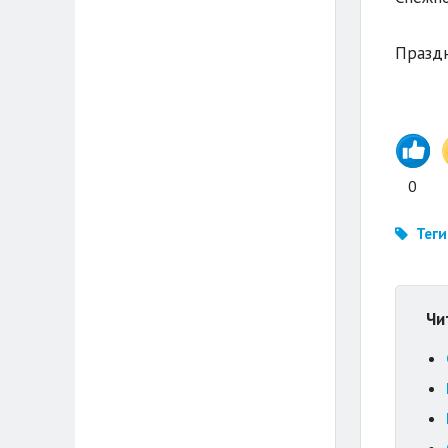
Празд
0
Теги
Чи