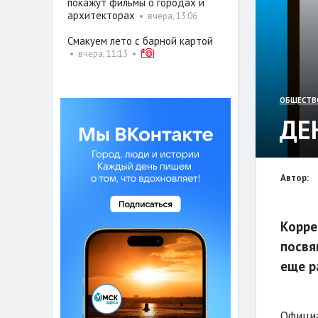
покажут фильмы о городах и
архитекторах
•
вчера, 13:06
Смакуем лето с барной картой
•
вчера, 11:13
•
ОБЩЕСТВ
ДЕ
Автор:
Корре
посвя
еще р
Официа