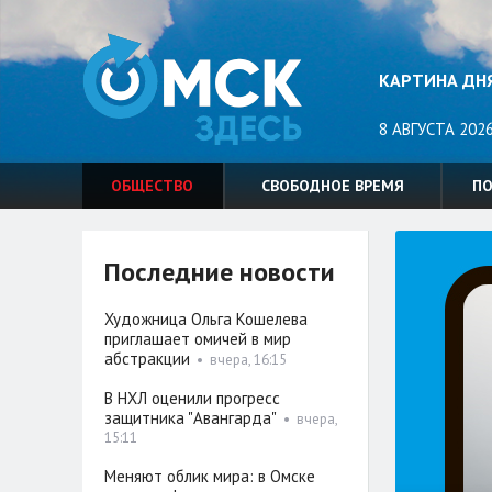
КАРТИНА ДН
8 АВГУСТА 2026
ОБЩЕСТВО
СВОБОДНОЕ ВРЕМЯ
П
Последние новости
Художница Ольга Кошелева
приглашает омичей в мир
абстракции
•
вчера, 16:15
В НХЛ оценили прогресс
защитника "Авангарда"
•
вчера,
15:11
Меняют облик мира: в Омске