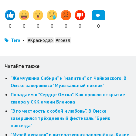
0
0
0
0
0
0
0
Теги
•
#Краснодар
#поезд
Читайте также
"Жемчужина Сибири" и "напитки" от Чайковского. В
Омске завершился "Музыкальный пикник"
Попадаем в "Сердце Омска". Как прошло открытие
сквера у СКК имени Блинова
"Это честность с собой и любовь". В Омске
завершился трёхдневный фестиваль "Брейк
навсегда"
"Музей дураков" и литературная запрещёнка. Какие