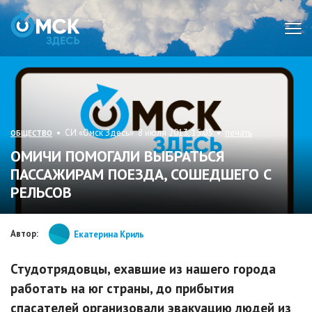
Мен
• СИ «Омск Здесь» 8 июля 2013, 15:03 •
печать
ОБЩЕСТВО
ОМИЧИ ПОМОГАЛИ ВЫБРАТЬСЯ
ПАССАЖИРАМ ПОЕЗДА, СОШЕДШЕГО С
РЕЛЬСОВ
Автор:
Екатерина Криль
Студотрядовцы, ехавшие из нашего города
работать на юг страны, до прибытия
спасателей организовали эвакуацию людей из