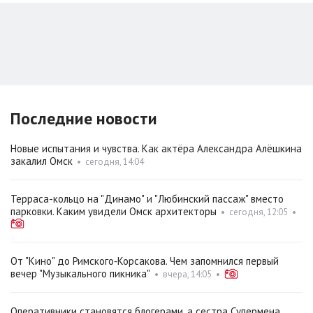
Последние новости
Новые испытания и чувства. Как актёра Александра Алёшкина
закалил Омск
•
сегодня, 14:04
Терраса-кольцо на "Динамо" и "Любинский пассаж" вместо
парковки. Каким увидели Омск архитекторы
•
сегодня, 12:05
•
От "Кино" до Римского‑Корсакова. Чем запомнился первый
вечер "Музыкального пикника"
•
вчера, 14:05
•
Оперативники становятся блогерами, а сестра Супермена