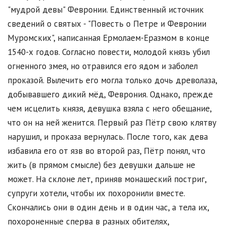
"мудрой девы" Февронии. Единственный источник
сведений о святых - "Повесть о Петре и Февронии
Муромских", написанная Ермолаем-Еразмом в конце
1540-х годов. Согласно повести, молодой князь убил
огненного змея, но отравился его ядом и заболел
проказой. Вылечить его могла только дочь древолаза,
добывавшего дикий мёд, Феврония. Однако
,
прежде
чем исцелить князя, девушка взяла с него обещание,
что он на ней женится. Первый раз Пётр свою клятву
нарушил, и проказа вернулась. После того, как дева
избавила его от язв во второй раз, Пётр понял, что
жить (в прямом смысле) без девушки дальше не
может. На склоне лет, приняв монашеский постриг,
супруги хотели, чтобы их похоронили вместе.
Скончались они в один день и в один час, а тела их,
похороненные сперва в разных обителях,