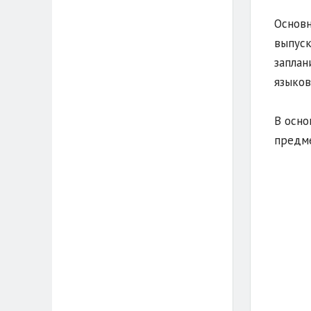
Основн
выпуск
заплан
языков
В осно
предме