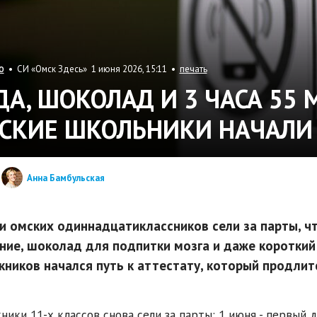
• СИ «Омск Здесь» 1 июня 2026, 15:11 •
печать
О
ДА, ШОКОЛАД И 3 ЧАСА 55 
СКИЕ ШКОЛЬНИКИ НАЧАЛИ
Анна Бамбульская
и омских одиннадцатиклассников сели за парты, ч
ние, шоколад для подпитки мозга и даже короткий 
кников начался путь к аттестату, который продлит
ники 11-х классов снова сели за парты: 1 июня - первый