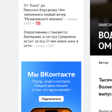
От "Кино" до
Римского‑Корсакова. Чем
запомнился первый вечер
"Музыкального пикника"
•
вчера,
14:05
•
ОБЩЕСТВ
ВО
Оперативники становятся
блогерами, а сестра Супермена
мстит за пса. О чём новое кино в
ОМ
сети
•
вчера, 12:09
Автор:
Тысяч
Волне
выпус
Выпуск