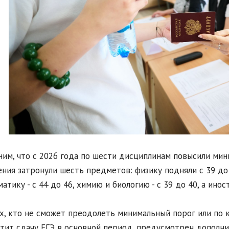
им, что с 2026 года по шести дисциплинам повысили мин
ния затронули шесть предметов: физику подняли с 39 до 4
атику - с 44 до 46, химию и биологию - с 39 до 40, а иност
х, кто не сможет преодолеть минимальный порог или по
тит сдачу ЕГЭ в основной период, предусмотрен дополни