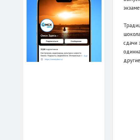
экзаме
Традиц
шокола
сдачи 
одинна
другие