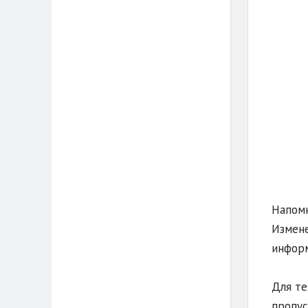
Напомн
Измене
информ
Для те
пропус