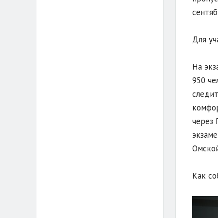
сентябр
Для уч
На экз
950 че
следит
комфор
через 
экзаме
Омской
Как со