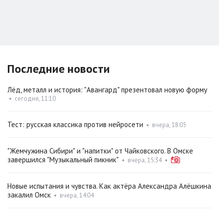
Последние новости
Лёд, металл и история: "Авангард" презентовал новую форму
•
сегодня, 11:10
Тест: русская классика против нейросети
•
вчера, 18:05
"Жемчужина Сибири" и "напитки" от Чайковского. В Омске
завершился "Музыкальный пикник"
•
вчера, 15:34
•
Новые испытания и чувства. Как актёра Александра Алёшкина
закалил Омск
•
вчера, 14:04