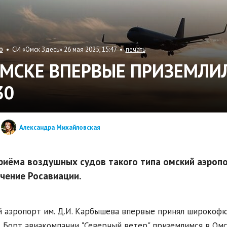
• СИ «Омск Здесь» 26 мая 2025, 15:47 •
печать
О
ОМСКЕ ВПЕРВЫЕ ПРИЗЕМЛИЛ
30
Александра Михайловская
риёма воздушных судов такого типа омский аэроп
чение Росавиации.
 аэропорт им. Д.И. Карбышева впервые принял широкофю
. Борт авиакомпании "Северный ветер" приземлимся в Омске