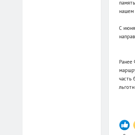
память
нашем 
С июня
направ
Ранее 
маршру
часть 
льгот