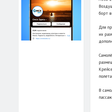
Воздуш
борт в
Для пр
их раз
дополн
Самолё
размещ
Крейсе
полета
В само
пассаж