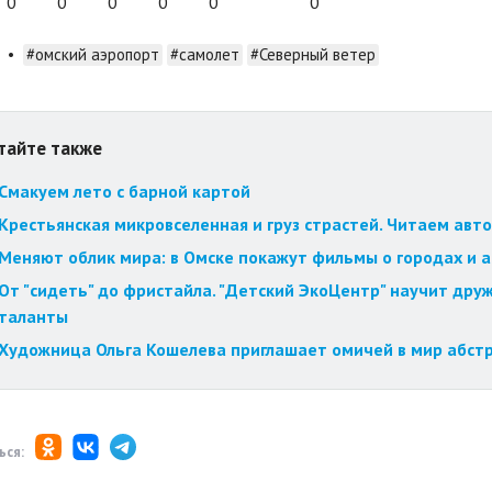
0
0
0
0
0
0
•
#омский аэропорт
#самолет
#Северный ветер
тайте также
Смакуем лето с барной картой
Крестьянская микровселенная и груз страстей. Читаем авт
Меняют облик мира: в Омске покажут фильмы о городах и 
От "сидеть" до фристайла. "Детский ЭкоЦентр" научит друж
таланты
Художница Ольга Кошелева приглашает омичей в мир абст
ься: