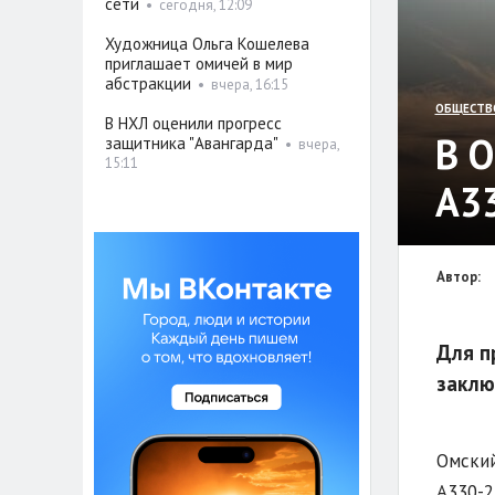
сети
•
сегодня, 12:09
Художница Ольга Кошелева
приглашает омичей в мир
абстракции
•
вчера, 16:15
ОБЩЕСТВ
В НХЛ оценили прогресс
В 
защитника "Авангарда"
•
вчера,
15:11
A3
Автор:
Для п
заклю
Омский
A330-2