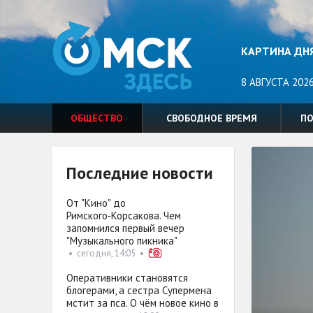
КАРТИНА ДН
8 АВГУСТА 2026
ОБЩЕСТВО
СВОБОДНОЕ ВРЕМЯ
П
Последние новости
От "Кино" до
Римского‑Корсакова. Чем
запомнился первый вечер
"Музыкального пикника"
•
сегодня, 14:05
•
Оперативники становятся
блогерами, а сестра Супермена
мстит за пса. О чём новое кино в