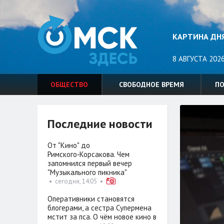
КАРТИНА ДН
8 АВГУСТА 2026
ОБЩЕСТВО
СВОБОДНОЕ ВРЕМЯ
П
Последние новости
От "Кино" до
Римского‑Корсакова. Чем
запомнился первый вечер
"Музыкального пикника"
•
сегодня, 14:05
•
Оперативники становятся
блогерами, а сестра Супермена
мстит за пса. О чём новое кино в