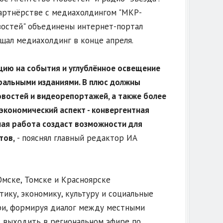
 партнёрстве с медиахолдингом "МКР-
овостей" объединены интернет-портал
щал медиахолдинг в конце апреля.
кцию на события и углублённое освещение
ральными изданиями. В плюс должны
овостей и видеорепортажей, а также более
 экономический аспект - конвергентная
ная работа создаст возможности для
тов
,
- пояснял главный редактор ИА
Омске, Томске и Красноярске
ику, экономику, культуру и социальные
ри, формируя диалог между местными
т выходить в региональном эфире по