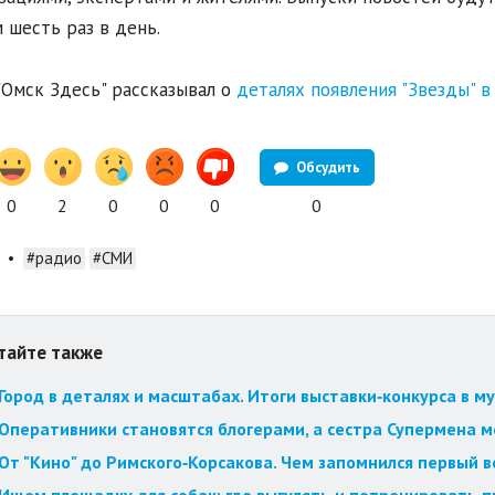
 шесть раз в день.
"Омск Здесь" рассказывал о
деталях появления "Звезды" в
Обсудить
0
2
0
0
0
0
•
#радио
#СМИ
тайте также
Город в деталях и масштабах. Итоги выставки‑конкурса в му
Оперативники становятся блогерами, а сестра Супермена мст
От "Кино" до Римского‑Корсакова. Чем запомнился первый 