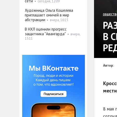
сети
•
сегодня, 12:09
Художница Ольга Кошелева
приглашает омичей в мир
ОБЩЕСТВ
абстракции
•
вчера, 16:15
РА
В НХЛ оценили прогресс
В 
защитника "Авангарда"
•
вчера,
15:11
РЕ
Автор:
Кросс
местн
8 мая 
сотруд