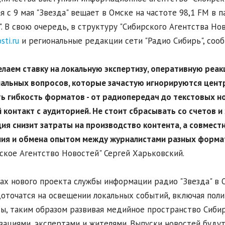
я с 9 мая "Звезда" вещает в Омске на частоте 98,1 FM в
. В свою очередь, в структуру "Сибирского Агентства Н
sti.ru
и региональные редакции сети "Радио Сибирь", сооб
елаем ставку на локальную экспертизу, оперативную реа
альных вопросов, которые зачастую игнорируются цент
ь гибкость форматов - от радиопередач до текстовых н
 контакт с аудиторией.
Не стоит сбрасывать со счетов и
ия снизит затраты на производство контента, а совмест
ния и обмена опытом между журналистами разных форма
ское Агентство Новостей" Сергей Харьковский.
ах нового проекта службы информации радио "Звезда" в 
оточатся на освещении локальных событий, включая полит
ы, таким образом развивая медийное пространство Сиби
зациями, экспертами и жителями. Выпуски новостей буду