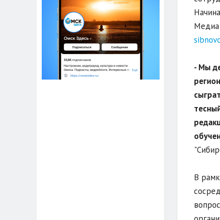
Начина
Медиа"
sibnovo
- Мы д
регион
сыграт
тесный
редакц
обуче
"Сибир
В рамк
сосред
вопрос
органи