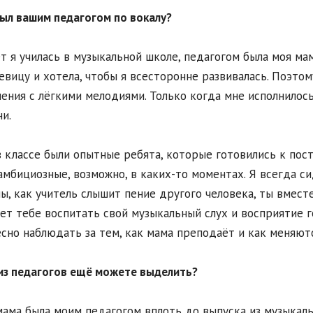
был вашим педагогом по вокалу?
лет я училась в музыкальной школе, педагогом была моя ма
евицу и хотела, чтобы я всесторонне развивалась. Поэто
ения с лёгкими мелодиями. Только когда мне исполнилось
и.
в классе были опытные ребята, которые готовились к пос
амбициозные, возможно, в каких-то моментах. Я всегда си
ы, как учитель слышит пение другого человека, ты вместе
ет тебе воспитать свой музыкальный слух и восприятие г
сно наблюдать за тем, как мама преподаёт и как меняютс
 из педагогов ещё можете выделить?
мама была моим педагогом вплоть до выпуска из музыкальн