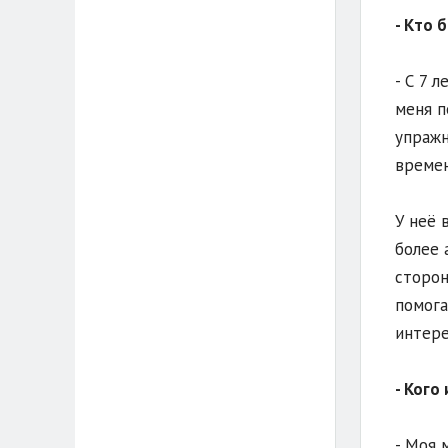
- Кто 
- С 7 
меня п
упражн
времен
У неё 
более 
сторон
помога
интере
- Кого
- Моя 