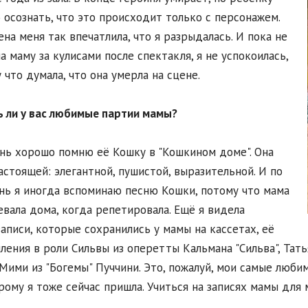
 осознать, что это происходит только с персонажем.
ена меня так впечатлила, что я разрыдалась. И пока не
а маму за кулисами после спектакля, я не успокоилась,
 что думала, что она умерла на сцене.
ть ли у вас любимые партии мамы?
ень хорошо помню её Кошку в "Кошкином доме". Она
астоящей: элегантной, пушистой, выразительной. И по
нь я иногда вспоминаю песню Кошки, потому что мама
евала дома, когда репетировала. Ещё я видела
аписи, которые сохранились у мамы на кассетах, её
ления в роли Сильвы из оперетты Кальмана "Сильва", Татья
Мими из "Богемы" Пуччини. Это, пожалуй, мои самые любим
рому я тоже сейчас пришла. Учиться на записях мамы для 