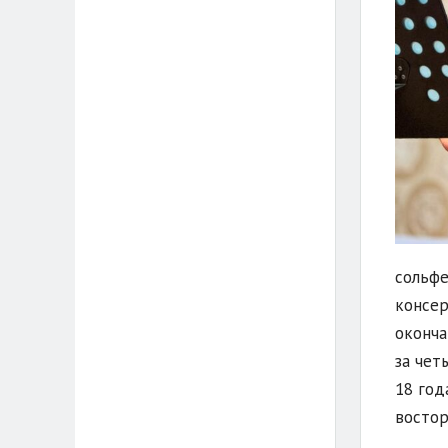
сольфе
консер
оконча
за чет
18 год
востор