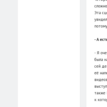
сложно
Эта сц
увидел
потому
- А ес
- Я оч
была н
сей де
её нап
видеоз
выступ
также 
к кото