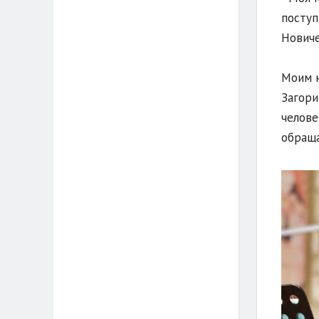
поступ
Новиче
Моим н
Загори
челове
обраща