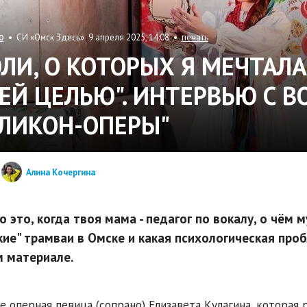
• СИ «Омск Здесь» 9 апреля 2025, 14:08 •
печать
О
ОЛИ, О КОТОРЫХ Я МЕЧТАЛ
ЕЙ ЦЕЛЬЮ". ИНТЕРВЬЮ С 
ЕЛИКОН-ОПЕРЫ"
Алина Кочергина
о это, когда твоя мама - педагог по вокалу, о чём
кие" трамваи в Омске и какая психологическая проб
 материале.
е оперная певица (сопрано) Елизавета Кулагина, которая 