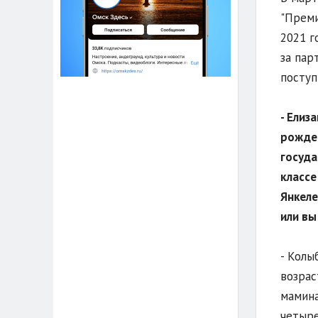
"Преми
2021 г
за пар
поступ
- Елиз
рожде
госуда
классе
Янкеле
или вы
- Колы
возрас
мамина
четыре