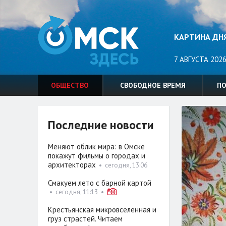
КАРТИНА ДН
7 АВГУСТА 2026
ОБЩЕСТВО
СВОБОДНОЕ ВРЕМЯ
П
Последние новости
Меняют облик мира: в Омске
покажут фильмы о городах и
архитекторах
•
сегодня, 13:06
Смакуем лето с барной картой
•
сегодня, 11:13
•
Крестьянская микровселенная и
груз страстей. Читаем