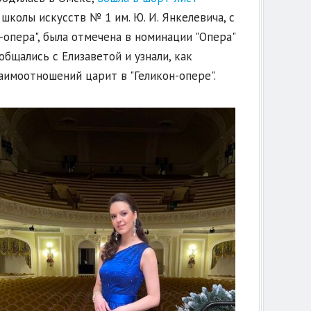
колы искусств № 1 им. Ю. И. Янкелевича, с
-опера", была отмечена в номинации "Опера"
общались с Елизаветой и узнали, как
аимоотношений царит в "Геликон-опере".