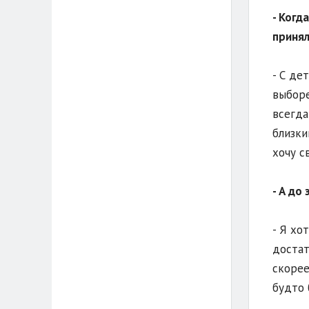
- Когд
принял
- С де
выборе
всегда
близки
хочу с
- А до
- Я хо
достат
скорее
будто 