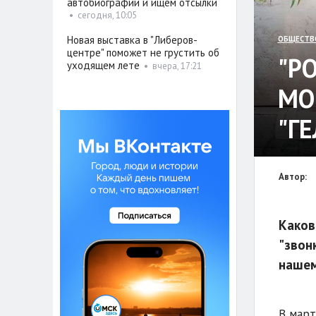
автобиографии и ищем отсылки
•
сегодня, 10:05
Новая выставка в "Либеров-
ОБЩЕСТВ
центре" поможет не грустить об
"Р
уходящем лете
•
вчера, 17:21
МО
"Г
Автор:
Каков
"звон
нашем
В март