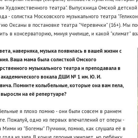
и Художественного театра". Выпускница Омской детской ш
ода - солистка Московского музыкального театра "Геликон
тию Оксаны в постановке театра "Черевички" (16+). Мы по
ить в консерваторию, минуя училище, и какой "климат" вз
авета, наверняка, музыка появилась в вашей жизни с
ния. Ваша мама
была солисткой Омского
рственного музыкального театра и преподавала в
 академического вокала ДШИ № 1 им. Ю. И.
вича. Помните колыбельные, которые она вам пела,
 выросли на её репертуаре?
бельные я плохо помню - они были совсем в раннем
те. Пожалуй, одно из первых впечатлений от оперы -
 Мими из "Богемы" Пуччини, помню, как слушала её в
 года из зала. В конце героиня умирает, но ребёнку