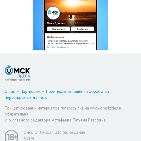
О нас
•
Партнерам
•
Политика в отношении обработки
персональных данных
При цитировании материалов гиперссылка на www.omskzdes.ru
обязательна.
И.о. главного редактора: Астафьева Татьяна Петровна
Омск, ул. Омская, 215 (помещение
А314)