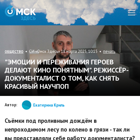
Мен
• СИ «Омск Здесь» 18 марта 2025, 10:15 •
печать
ОБЩЕСТВО
"ЭМОЦИИ И ПЕРЕЖИВАНИЯ ГЕРОЕВ
ДЕЛАЮТ КИНО ПОНЯТНЫМ". РЕЖИССЁР-
ДОКУМЕНТАЛИСТ О ТОМ, КАК СНЯТЬ
КРАСИВЫЙ НАУЧПОП
Автор:
Екатерина Криль
Съёмки под проливным дождём в
непроходимом лесу по колено в грязи - так ли
вы представляли себе работу документалиста?