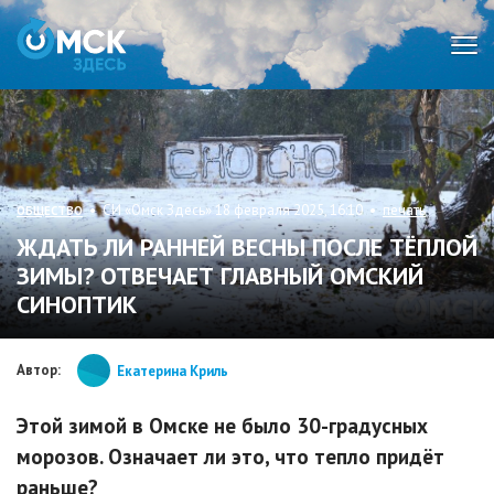
Мен
• СИ «Омск Здесь» 18 февраля 2025, 16:10 •
печать
ОБЩЕСТВО
ЖДАТЬ ЛИ РАННЕЙ ВЕСНЫ ПОСЛЕ ТЁПЛОЙ
ЗИМЫ? ОТВЕЧАЕТ ГЛАВНЫЙ ОМСКИЙ
СИНОПТИК
Автор:
Екатерина Криль
Этой зимой в Омске не было 30-градусных
морозов. Означает ли это, что тепло придёт
раньше?