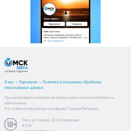
О нас
•
Партнерам
•
Политика в отношении обработки
персональных данных
При цитировании материалов гиперссылка на www.omskzdes.ru
обязательна.
И.о. главного редактора: Астафьева Татьяна Петровна
Омск, ул. Омская, 215 (помещение
А314)