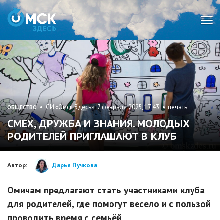
Мен
• СИ «Омск Здесь» 7 февраля 2025, 17:43 •
печать
ОБЩЕСТВО
СМЕХ, ДРУЖБА И ЗНАНИЯ. МОЛОДЫХ
РОДИТЕЛЕЙ ПРИГЛАШАЮТ В КЛУБ
Автор:
Дарья Пучкова
Омичам предлагают стать участниками клуба
для родителей, где помогут весело и с пользой
проводить время с семьёй.