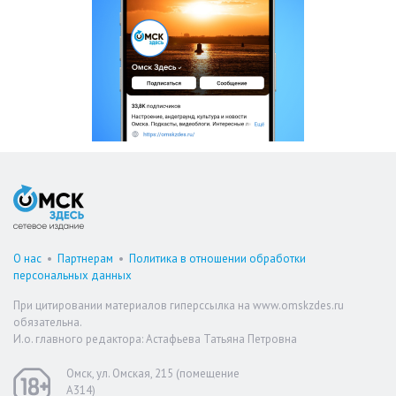
О нас
•
Партнерам
•
Политика в отношении обработки
персональных данных
При цитировании материалов гиперссылка на www.omskzdes.ru
обязательна.
И.о. главного редактора: Астафьева Татьяна Петровна
Омск, ул. Омская, 215 (помещение
А314)