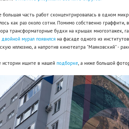
е большая часть работ сконцентрировалась в одном микр
лось как раз около сотни. Помимо собственно граффити, 
ора трансформаторные будки на крышах многоэтажек, га
а
двойной мурал появился
на фасаде одного из институтов
скую иллюзию, а напротив кинотеатра "Маяковский" - ра
 истории ищите в нашей
подборке
, а ниже большой фото