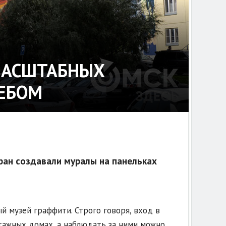
МАСШТАБНЫХ
ЕБОМ
ран создавали муралы на панельках
й музей граффити. Строго говоря, вход в
этажных домах, а наблюдать за ними можно