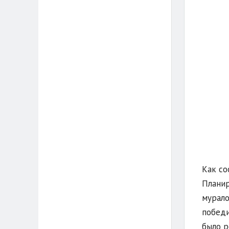
Как со
Планир
мурало
победи
было 