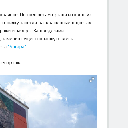
орайоне. По подсчётам организаторов, их
в копилку занесли раскрашенные в цветах
ражи и заборы. За пределами
, заменив существовавшую здесь
кета
"Ангара"
.
репортаж.