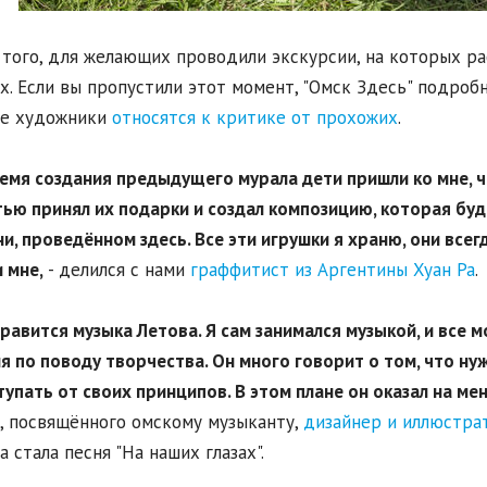
того, для желающих проводили экскурсии, на которых рас
х. Если вы пропустили этот момент, "Омск Здесь" подробн
ые художники
относятся к критике от прохожих
.
ремя создания предыдущего мурала дети пришли ко мне, ч
ью принял их подарки и создал композицию, которая бу
и, проведённом здесь. Все эти игрушки я храню, они всегд
 мне,
- делился с нами
граффитист из Аргентины Хуан Ра
.
нравится музыка Летова. Я сам занимался музыкой, и все м
я по поводу творчества. Он много говорит о том, что ну
тупать от своих принципов. В этом плане он оказал на мен
, посвящённого омскому музыканту,
дизайнер и иллюстрат
а стала песня "На наших глазах".