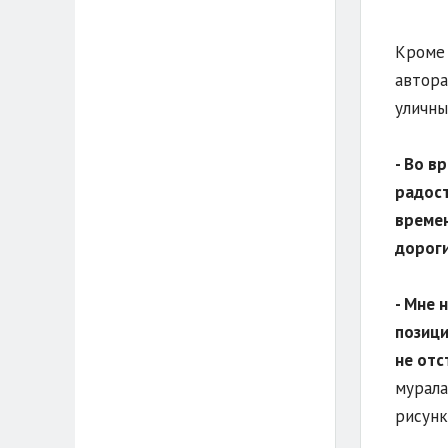
Кроме 
автора
уличн
- Во в
радост
времен
дороги
- Мне 
позици
не отс
мурала
рисунк