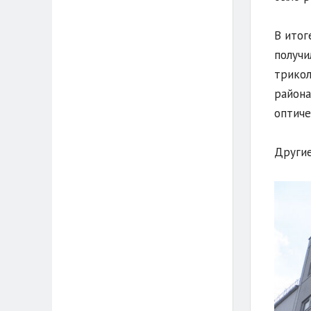
В итог
получи
трикол
район
оптиче
Другие