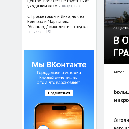
центре" поможет не грустить об
уходящем лете
•
вчера, 17:21
С Просветовым и Ливо, но без
Войнова и Мартынова:
"Авангард" выходит из отпуска
ОБЩЕСТВ
•
вчера, 14:31
В 
ГР
Автор:
Больш
микро
Сегодн
него в