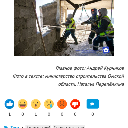
Главное фото: Андрей Курников
Фото в тексте: министерство строительства Омской
области, Наталья Перепёлкина
1
0
1
0
0
0
0
Теги
•
#долгострой
#строительство