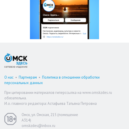
О нас
•
Партнерам
•
Политика в отношении обработки
персональных данных
При цитировании материалов гиперссылка на www.omskzdes.ru
обязательна.
И.о. главного редактора: Астафьева Татьяна Петровна
Омск, ул. Омская, 215 (помещение
А314)
omskzdes@inbox.ru