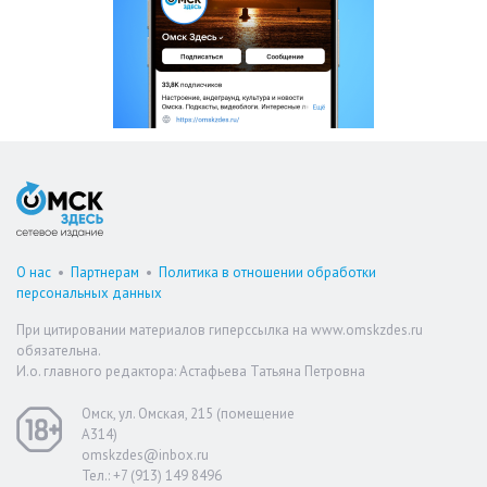
О нас
•
Партнерам
•
Политика в отношении обработки
персональных данных
При цитировании материалов гиперссылка на www.omskzdes.ru
обязательна.
И.о. главного редактора: Астафьева Татьяна Петровна
Омск, ул. Омская, 215 (помещение
А314)
omskzdes@inbox.ru
Тел.: +7 (913) 149 8496