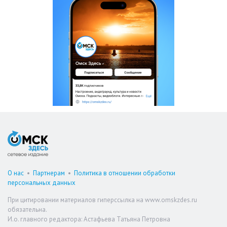
О нас
•
Партнерам
•
Политика в отношении обработки
персональных данных
При цитировании материалов гиперссылка на www.omskzdes.ru
обязательна.
И.о. главного редактора: Астафьева Татьяна Петровна