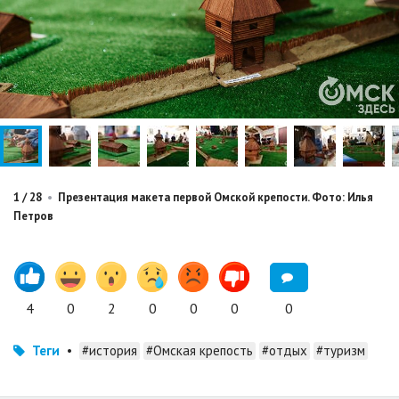
1
/
28
•
Презентация макета первой Омской крепости. Фото: Илья
Петров
4
0
2
0
0
0
0
Теги
•
#история
#Омская крепость
#отдых
#туризм