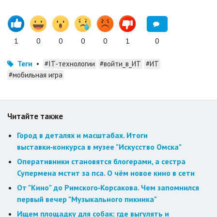
1
0
0
0
0
1
0
Теги
•
#IT-технологии
#войти_в_ИТ
#ИТ
#мобильная игра
Читайте также
Город в деталях и масштабах. Итоги
выставки‑конкурса в музее "Искусство Омска"
Оперативники становятся блогерами, а сестра
Супермена мстит за пса. О чём новое кино в сети
От "Кино" до Римского‑Корсакова. Чем запомнился
первый вечер "Музыкального пикника"
Ищем площадку для собак: где выгулять и