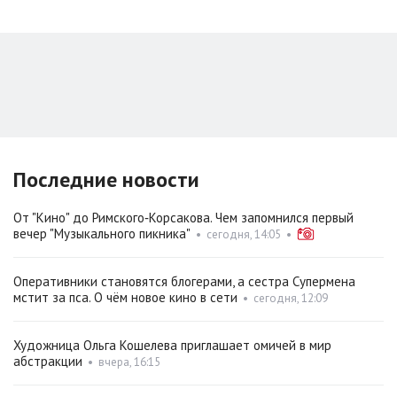
Последние новости
От "Кино" до Римского‑Корсакова. Чем запомнился первый
вечер "Музыкального пикника"
•
сегодня, 14:05
•
Оперативники становятся блогерами, а сестра Супермена
мстит за пса. О чём новое кино в сети
•
сегодня, 12:09
Художница Ольга Кошелева приглашает омичей в мир
абстракции
•
вчера, 16:15