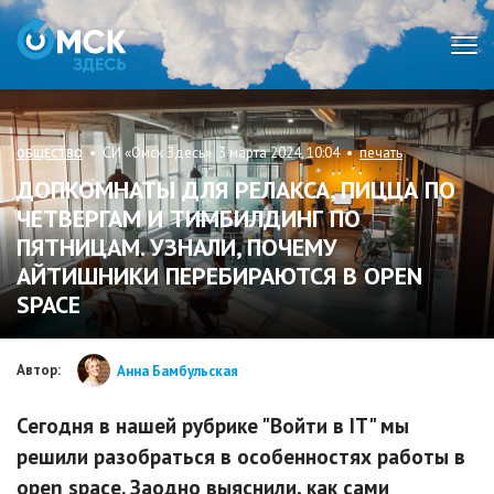
Мен
• СИ «Омск Здесь» 3 марта 2024, 10:04 •
печать
ОБЩЕСТВО
ДОПКОМНАТЫ ДЛЯ РЕЛАКСА, ПИЦЦА ПО
ЧЕТВЕРГАМ И ТИМБИЛДИНГ ПО
ПЯТНИЦАМ. УЗНАЛИ, ПОЧЕМУ
АЙТИШНИКИ ПЕРЕБИРАЮТСЯ В OPEN
SPACE
Автор:
Анна Бамбульская
Сегодня в нашей рубрике "Войти в IT" мы
решили разобраться в особенностях работы в
open space. Заодно выяснили, как сами