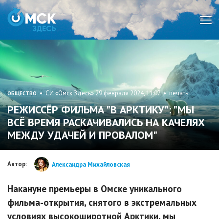
Мен
• СИ «Омск Здесь» 29 февраля 2024, 11:07 •
печать
ОБЩЕСТВО
РЕЖИССЁР ФИЛЬМА "В АРКТИКУ": "МЫ
ВСЁ ВРЕМЯ РАСКАЧИВАЛИСЬ НА КАЧЕЛЯХ
МЕЖДУ УДАЧЕЙ И ПРОВАЛОМ"
Автор:
Александра Михайловская
Накануне премьеры в Омске уникального
фильма-открытия, снятого в экстремальных
условиях высокоширотной Арктики, мы