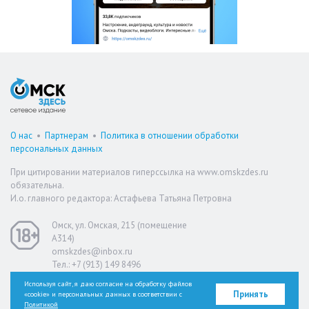
О нас
•
Партнерам
•
Политика в отношении обработки
персональных данных
При цитировании материалов гиперссылка на www.omskzdes.ru
обязательна.
И.о. главного редактора: Астафьева Татьяна Петровна
Омск, ул. Омская, 215 (помещение
А314)
omskzdes@inbox.ru
Тел.: +7 (913) 149 8496
Используя сайт, я даю согласие на обработку файлов
Принять
«cookie» и персональных данных в соответствии с
Версия для слабовидящих
Политикой