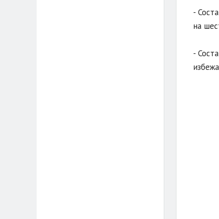
- Сост
на шес
- Сост
избежа