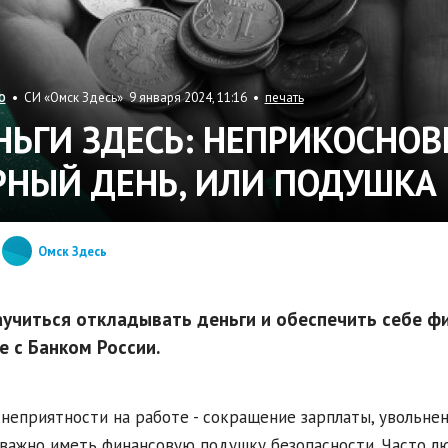
• СИ «Омск Здесь» 9 января 2024, 11:16 •
печать
О
НЬГИ ЗДЕСЬ: НЕПРИКОСНОВ
РНЫЙ ДЕНЬ, ИЛИ ПОДУШКА
Омск Здесь
аучиться откладывать деньги и обеспечить себе ф
е с Банком России.
неприятности на работе - сокращение зарплаты, увольнен
 важно иметь финансовую подушку безопасности. Часто 