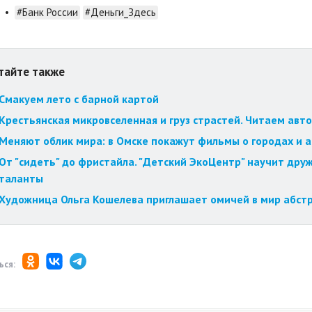
•
#Банк России
#Деньги_Здесь
тайте также
Смакуем лето с барной картой
Крестьянская микровселенная и груз страстей. Читаем авт
Меняют облик мира: в Омске покажут фильмы о городах и 
От "сидеть" до фристайла. "Детский ЭкоЦентр" научит друж
таланты
Художница Ольга Кошелева приглашает омичей в мир абст
ься: