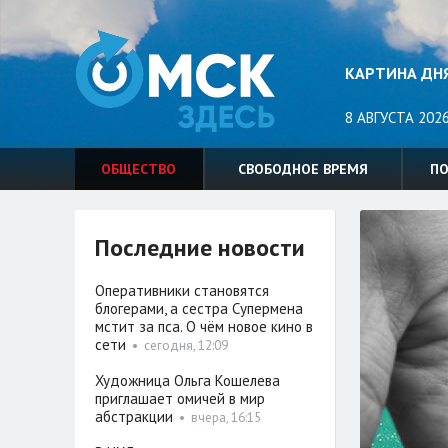
КАРТИНА ДН
8 АВГУСТА 2026
ОБЩЕСТВО
СВОБОДНОЕ ВРЕМЯ
П
Последние новости
Оперативники становятся
блогерами, а сестра Супермена
мстит за пса. О чём новое кино в
сети
•
сегодня, 12:09
Художница Ольга Кошелева
приглашает омичей в мир
абстракции
•
вчера, 16:15