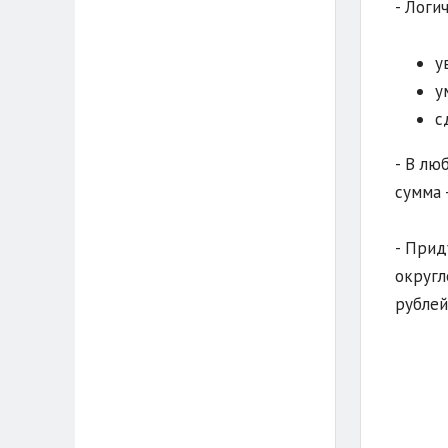
- Логи
у
у
с
- В лю
сумма 
- Прид
округл
рублей