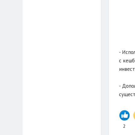
- Испо
с кешб
инвест
- Допо
сущест
2