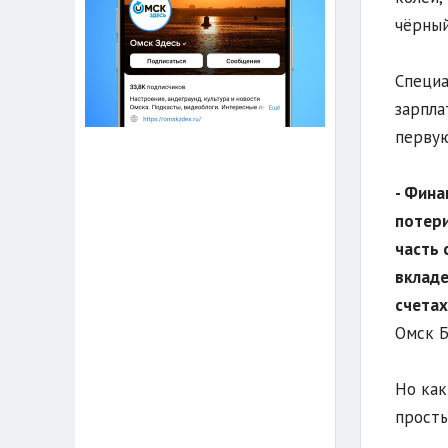
чёрный
Специа
зарпла
первую
- Фина
потери
часть 
вкладе
счетах
Омск Б
Но как
просты