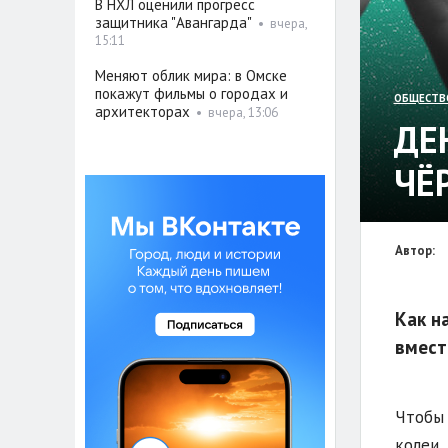
В НХЛ оценили прогресс
защитника "Авангарда"
•
вчера,
15:11
Меняют облик мира: в Омске
покажут фильмы о городах и
ОБЩЕСТВ
архитекторах
•
вчера, 13:06
ДЕ
ЧЁ
Автор:
Как н
вмест
Чтобы 
колеи,