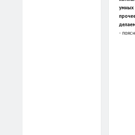
умных 
прочее
делаем
- пояс