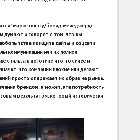
авится" маркетологу/бренд-менеджеру/
ом думают и говорят о том, что вы
з любопытства поищите сайты и соцсети
алы коммуникации или их полное
е стиль, а в логотипе что-то синее и
 значит, что компании плохие или делают
аний просто опережает их образ на рынке.
авления брендом, а может, эта потребность
нсовым результатом, который исторически