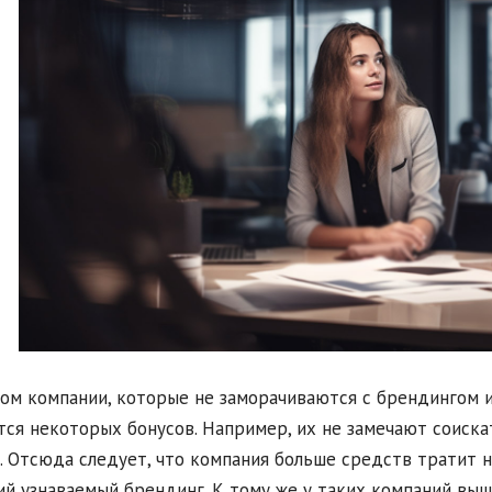
ом компании, которые не заморачиваются с брендингом и
ся некоторых бонусов. Например, их не замечают соиска
. Отсюда следует, что компания больше средств тратит на
й узнаваемый брендинг. К тому же у таких компаний выш