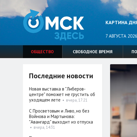
КАРТИНА ДН
7 АВГУСТА 2026
ОБЩЕСТВО
СВОБОДНОЕ ВРЕМЯ
П
Последние новости
Новая выставка в "Либеров-
центре" поможет не грустить об
уходящем лете
•
вчера, 17:21
С Просветовым и Ливо, но без
Войнова и Мартынова:
"Авангард" выходит из отпуска
•
вчера, 14:31