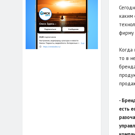
Сегодн
каким 
технол
фирму 
Когда 
то в н
бренда
продук
продаж
- Брен
есть е
разоча
управл
компан