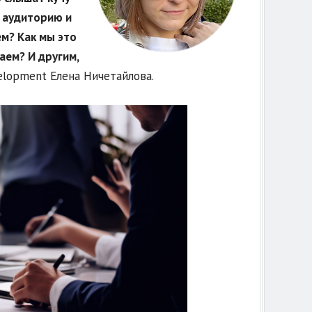
ю аудиторию и
ем? Как мы это
аем? И другим,
elopment Елена Ничетайлова.