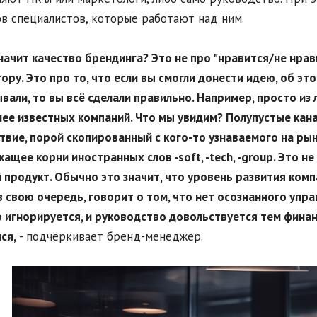
в специалистов, которые работают над ним.
значит качество брендинга? Это не про "нравится/не нр
ору. Это про то, что если вы смогли донести идею, об эт
вали, то вы всё сделали правильно. Например, просто и
ее известных компаний. Что мы увидим? Полупустые кан
твие, порой скопированный с кого-то узнаваемого на рынк
ащее корни иностранных слов -soft, -tech, -group. Это не
 продукт. Обычно это значит, что уровень развития комп
 в свою очередь, говорит о том, что нет осознанного упр
 игнорируется, и руководство довольствуется тем фина
ся,
- подчёркивает бренд-менеджер.