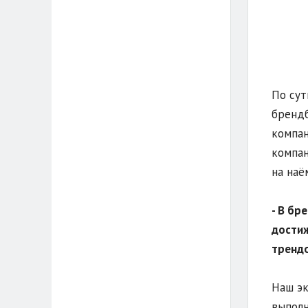
По сут
брендб
компан
компан
на наё
- В бр
достиж
трендо
Наш эк
выполн