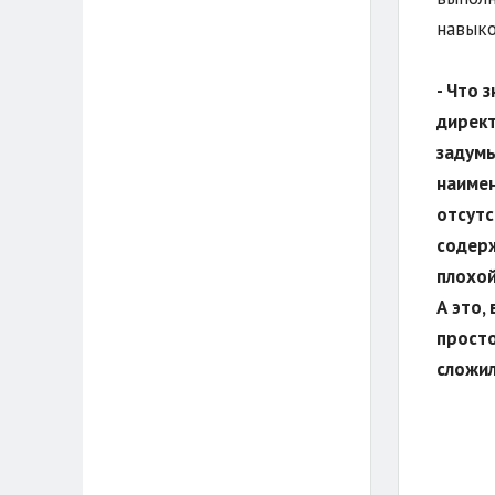
навыко
- Что 
директ
задумы
наимен
отсутс
содерж
плохой
А это,
просто
сложил