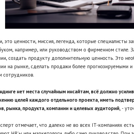
и, это ценности, миссия, легенда, которые специалисты з
уком, например, или руководством о фирменном стиле. З
ии, создать продукту дополнительную ценность. Это не
ии на рынке, сделать продажи более прогнозируемыми и
м сотрудников.
ендинге нет места случайным инсайтам, всё должно усили
ению целей каждого отдельного проекта, иметь подтвер
в, рынка, продукта, компании и целевых аудиторий,
- уто
сперт отмечает, что далеко не во всех IT-компаниях ес
яют HR’ы или маркетологи, либо само руководство. При э