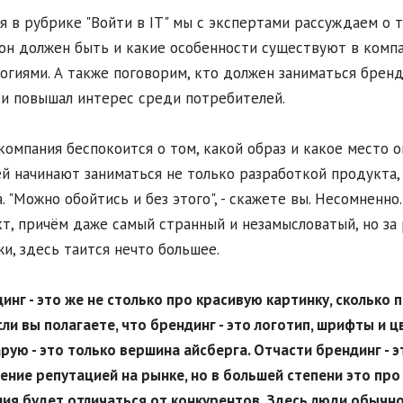
я в рубрике "Войти в IT" мы с экспертами рассуждаем о т
он должен быть и какие особенности существуют в ком
огиями. А также поговорим, кто должен заниматься бренд
и повышал интерес среди потребителей.
компания беспокоится о том, какой образ и какое место о
ей начинают заниматься не только разработкой продукта,
. "Можно обойтись и без этого", - скажете вы. Несомненн
т, причём даже самый странный и незамысловатый, но за
и, здесь таится нечто большее.
динг - это же не столько про красивую картинку, сколько 
сли вы полагаете, что брендинг - это логотип, шрифты и цв
рую - это только вершина айсберга. Отчасти брендинг - э
ение репутацией на рынке, но в большей степени это про 
ия будет отличаться от конкурентов. Здесь люди обычно