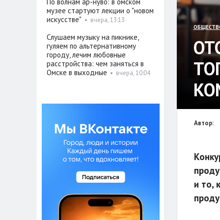
По волнам ар-нуво: в омском
музее стартуют лекции о "новом
искусстве"
•
вчера, 13:13
ОБЩЕСТВ
Слушаем музыку на пикнике,
ОТ
гуляем по альтернативному
городу, лечим любовные
ТО
расстройства: чем заняться в
Омске в выходные
•
вчера, 10:04
КО
Автор:
Конку
проду
и то,
проду