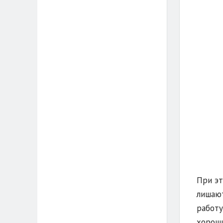
При эт
лишают
работу
хороши