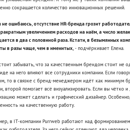
енно сокращается количество инновационных решений.
 я не ошибаюсь, отсутствие HR-бренда грозит работодат
ракратным увеличением расходов на наём, а число жел
ается в два с половиной раза. Кстати, в безымянных ко
ты в разы чаще, чем в именитых,
- подчёркивает Елена.
стоит забывать, что за качественным брендом стоит не од
иде на него влияют все сотрудники компании. Если говор
м, то в связке с бренд-менеджером идёт как минимум б
и, второй помогает всё визуализировать. Если вы чётко и
изацию может сделать и графический дизайнер. Особенно,
енность на качественную работу.
ер, в IT-компании Purrweb работают над формированием 
как работодателя. За него сейчас отвечают два человека