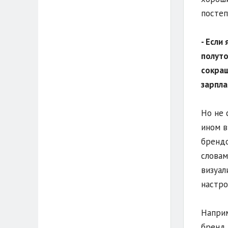
постеп
- Если
полуто
сокращ
зарпла
Но не 
ином в
брендо
словам
визуал
настро
Наприм
бренд 