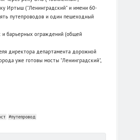
еку Иртыш ("Ленинградский" и имени 60-
евять путепроводов и один пешеходный
х и барьерных ограждений (общей
ителя директора департамента дорожной
орода уже готовы мосты "Ленинградский",
ост
#путепровод