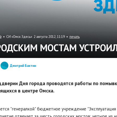
• СИ «Омск Здесь» 2 августа 2012, 11:19 •
печать
О
РОДСКИМ МОСТАМ УСТРОИЛИ
Дмитрий Бахтин
ддверии Дня города проводятся работы по помывке
ящихся в центре Омска.
ется "генералкой" бюджетное учреждение "Эксплуатация 
иятие отвечает за шесть городских мостов: четыре из ни