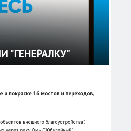
 "ГЕНЕРАЛКУ"
 и покраске 16 мостов и переходов,
объектов внешнего благоустройства".
х через реку Омь ("Юбилейный",