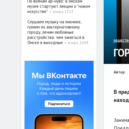
По волнам ар-нуво: в омском
музее стартуют лекции о "новом
искусстве"
•
вчера, 13:13
Слушаем музыку на пикнике,
гуляем по альтернативному
городу, лечим любовные
расстройства: чем заняться в
ОБЩЕСТВ
Омске в выходные
•
вчера, 10:04
ГО
Автор:
В пре
наход
Занима
Предпр