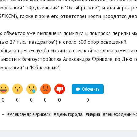
мольский", "Фрунзенский" и "Октябрьский") и два через р
ВЛКСМ), также в зоне его ответственности находятся д
х объектах уже выполнена помывка и покраска перильны
ью 27 тыс. "квадратов") и около 300 опор освещений.
общила пресс-служба мэрии со ссылкой на слова замест
ьности и благоустройства Александра Фрикеля, ко Дню г
мольский" и "Юбилейный".
Обсудить
0
0
0
0
0
0
•
#Александр Фрикель
#День города
#мэрия
#пешеходный м