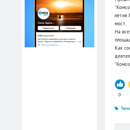
"Комсо
летия 
мост.
На все
площад
Как со
деятел
"Комсо
0
Теги