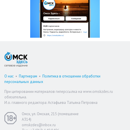
О нас
•
Партнерам
•
Политика в отношении обработки
персональных данных
При цитировании материалов гиперссылка на www.omskzdes.ru
обязательна.
И.о. главного редактора: Астафьева Татьяна Петровна
Омск, ул. Омская, 215 (помещение
А314)
omskzdes@inbox.ru