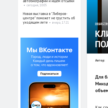
автобиографии и ищем отсылки
•
сегодня, 10:05
Новая выставка в "Либеров-
центре" поможет не грустить об
уходящем лете
•
вчера, 17:21
ОБЩЕСТВ
КЛ
ПО
Автор:
Для б
Минзд
объем
Как со