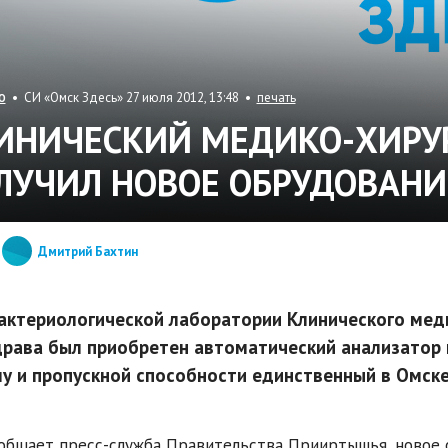
• СИ «Омск Здесь» 27 июля 2012, 13:48 •
печать
О
ИНИЧЕСКИЙ МЕДИКО-ХИРУ
ЛУЧИЛ НОВОЕ ОБРУДОВАНИ
Дмитрий Бахтин
актериологической лаборатории Клинического меди
рава был приобретен автоматический анализатор 
у и пропускной способности единственный в Омске
общает пресс-служба Правительства Прииртышья, новое 