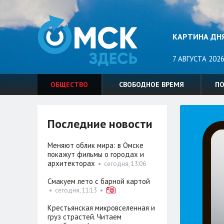
КАРТИНА ДН
7 АВГУСТА 2026
ОБЩЕСТВО
СВОБОДНОЕ ВРЕМЯ
П
Последние новости
Меняют облик мира: в Омске
покажут фильмы о городах и
архитекторах
•
сегодня, 13:06
Смакуем лето с барной картой
•
сегодня, 11:13
•
Крестьянская микровселенная и
груз страстей. Читаем