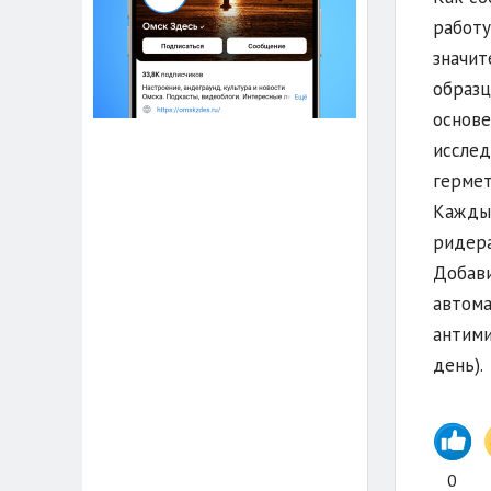
работу
значит
образц
основе
исслед
гермет
Каждый
ридера
Добави
автома
антими
день).
0