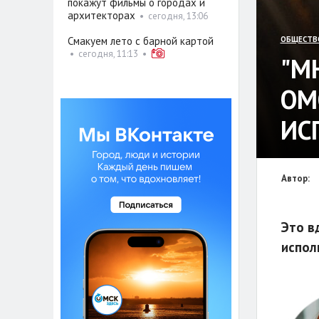
покажут фильмы о городах и
архитекторах
•
сегодня, 13:06
Смакуем лето с барной картой
ОБЩЕСТВ
•
сегодня, 11:13
•
"М
ОМ
ИС
Автор:
Это в
испол