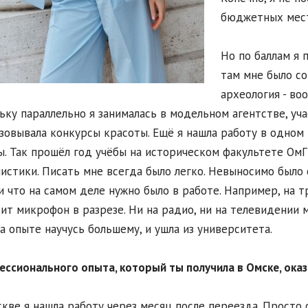
бюджетных мест
Но по баллам я 
там мне было со
археология - во
ьку параллельно я занималась в модельном агентстве, уча
зовывала конкурсы красоты. Ещё я нашла работу в одном 
. Так прошёл год учёбы на историческом факультете ОмГУ
истики. Писать мне всегда было легко. Невыносимо было 
 и что на самом деле нужно было в работе. Например, на 
ит микрофон в разрезе. Ни на радио, ни на телевидении м
на опыте научусь большему, и ушла из университета.
ессионального опыта, который ты получила в Омске, ока
скве я нашла работу через месяц после переезда. Просто