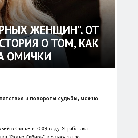
РНЫХ ЖЕНЩИН". ОТ
СТОРИЯ О ТОМ, КАК
А ОМИЧКИ
епятствия и повороты судьбы, можно
ьей в Омске в 2009 году. Я работала
и "Радио Сибирь", и однажды по