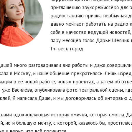
приглашению звукорежиссёра для з
радиостанцию пришла необычная де
давно мечтает работать на радио и 
себя в качестве ведущей новостей,
пару месяцев голос Дарьи Шевчик 
fm весь город.
ашей много разговаривали вне работы и даже совершили 
хала в Москву, и наше общение прекратилось. Лишь изред
ация о её новой работе, новых проектах, а затем об отъ
 уже Василе́ва, опубликовала фото театральной сцены, гд
клей. Я написала Даше, и мы договорилась об интервью дл
вами вдохновляющая история омички, которая смогла. Да
й, но и большую мечту, с которой, казалось бы, простилась
е и верит, что всё получится.