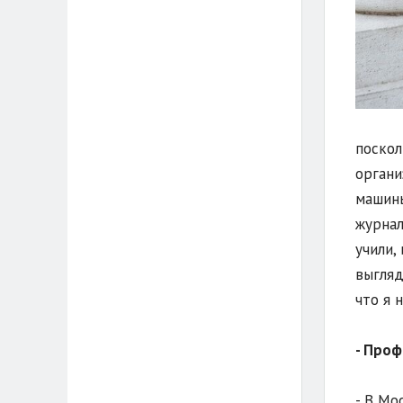
поскол
органи
машины
журнал
учили,
выгляд
что я 
- Проф
- В Мо