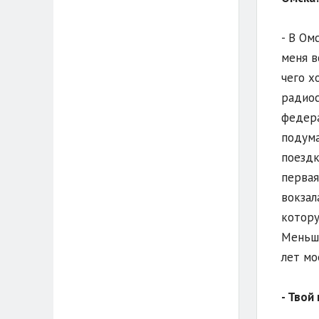
- В Ом
меня в
чего х
радиос
федера
подума
поездк
первая
вокзал
котору
Меньше
лет мо
- Твой