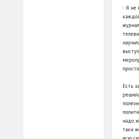
- Я не
каждой
журнал
телеви
научил
выступ
меропр
просто
Есть з
решила
полезн
полити
надо ж
таки ж
всю св