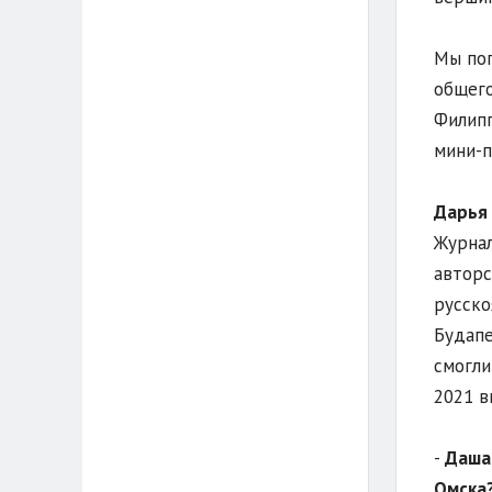
Мы пог
общего
Филипп
мини-п
Дарья 
Журнал
авторс
русск
Будапе
смогли
2021 в
-
Даша,
Омска