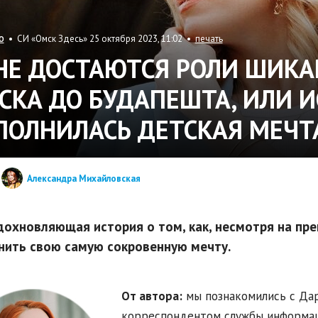
• СИ «Омск Здесь» 25 октября 2023, 11:02 •
печать
О
НЕ ДОСТАЮТСЯ РОЛИ ШИКА
СКА ДО БУДАПЕШТА, ИЛИ И
ПОЛНИЛАСЬ ДЕТСКАЯ МЕЧТ
Александра Михайловская
дохновляющая история о том, как, несмотря на пр
нить свою самую сокровенную мечту.
От автора:
мы познакомились с Дар
корреспондентом службы информаци