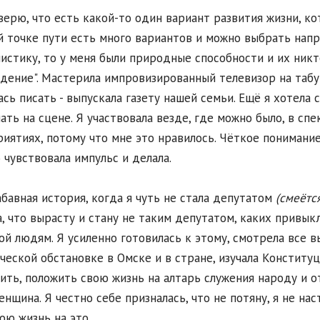
 верю, что есть какой-то один вариант развития жизни, ко
 точке пути есть много вариантов и можно выбрать напра
истику, то у меня были природные способности и их никто
дение". Мастерила импровизированный телевизор на табур
ась писать - выпускала газету нашей семьи. Ещё я хотела
ать на сцене. Я участвовала везде, где можно было, в спе
иятиях, потому что мне это нравилось. Чёткое понимание 
 чувствовала импульс и делала.
абавная история, когда я чуть не стала депутатом
(смеётся
, что вырасту и стану не таким депутатом, каких привыкл
ой людям. Я усиленно готовилась к этому, смотрела все в
ческой обстановке в Омске и в стране, изучала Конституци
ить, положить свою жизнь на алтарь служения народу и от
енщина. Я честно себе призналась, что не потяну, я не на
ою жизнь на это.