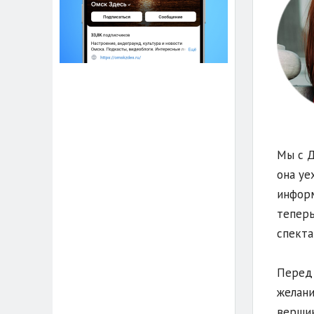
Мы с Д
она уе
информ
теперь
спекта
Перед 
желани
вершин