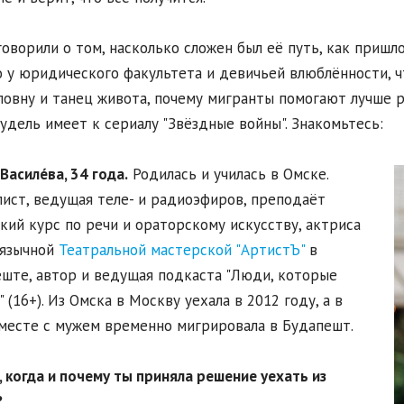
оворили о том, насколько сложен был её путь, как пришло
 у юридического факультета и девичьей влюблённости, ч
овну и танец живота, почему мигранты помогают лучше р
удель имеет к сериалу "Звёздные войны". Знакомьтесь:
Васил
е́
ва, 34 года.
Родилась и училась в Омске.
ист, ведущая теле- и радиоэфиров, преподаёт
кий курс по речи и ораторскому искусству, актриса
оязычной
Театральной мастерской "АртистЪ"
в
ште, автор и ведущая подкаста "Люди, которые
" (16+). Из Омска в Москву уехала в 2012 году, а в
месте с мужем временно мигрировала в Будапешт.
 когда и почему ты приняла решение уехать из
?