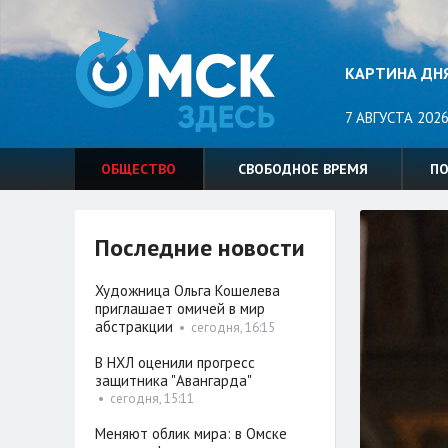
КАРТИНА ДН
7 АВГУСТА 2026
ОБЩЕСТВО
СВОБОДНОЕ ВРЕМЯ
П
Последние новости
Художница Ольга Кошелева
приглашает омичей в мир
абстракции
•
сегодня, 16:15
В НХЛ оценили прогресс
защитника "Авангарда"
•
сегодня, 15:11
Меняют облик мира: в Омске