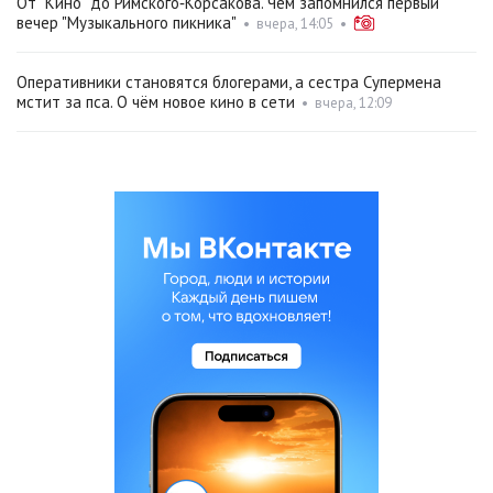
От "Кино" до Римского‑Корсакова. Чем запомнился первый
вечер "Музыкального пикника"
•
вчера, 14:05
•
Оперативники становятся блогерами, а сестра Супермена
мстит за пса. О чём новое кино в сети
•
вчера, 12:09