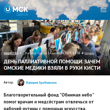
Мен
• СИ «Омск Здесь» 14 октября 2023, 14:38 •
печать
ОБЩЕСТВО
ДЕНЬ ПАЛЛИАТИВНОЙ ПОМОЩИ. ЗАЧЕМ
ОМСКИЕ МЕДИКИ ВЗЯЛИ В РУКИ КИСТИ
Автор:
Валерия Зройчикова
Благотворительный фонд "Обнимая небо"
помог врачам и медсёстрам отвлечься от
рабочей рутины с помощью искусства.