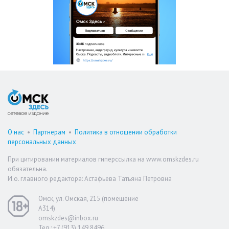
О нас
•
Партнерам
•
Политика в отношении обработки
персональных данных
При цитировании материалов гиперссылка на www.omskzdes.ru
обязательна.
И.о. главного редактора: Астафьева Татьяна Петровна
Омск, ул. Омская, 215 (помещение
А314)
omskzdes@inbox.ru
Тел.: +7 (913) 149 8496