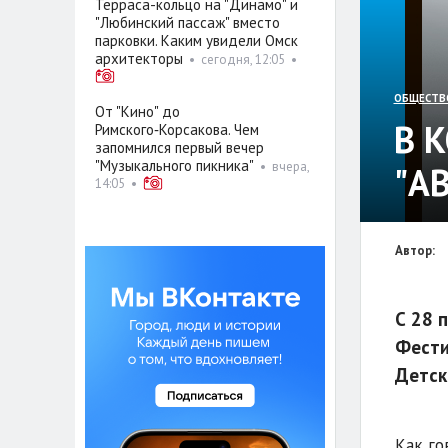
Терраса-кольцо на "Динамо" и
"Любинский пассаж" вместо
парковки. Каким увидели Омск
архитекторы
•
сегодня, 12:05
•
ОБЩЕСТВ
От "Кино" до
В 
Римского‑Корсакова. Чем
запомнился первый вечер
"Музыкального пикника"
•
вчера,
"А
14:05
•
Автор:
С 28 
Фести
Детск
Как го