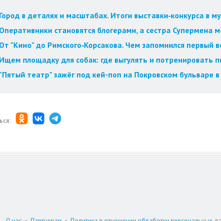
Город в деталях и масштабах. Итоги выставки‑конкурса в му
Оперативники становятся блогерами, а сестра Супермена мст
От "Кино" до Римского‑Корсакова. Чем запомнился первый 
Ищем площадку для собак: где выгулять и потренировать 
"Пятый театр" зажёг под кей-поп на Покровском бульваре в
ься:
О нас
•
Партнерам
•
Политика в отношении обработки персональных д