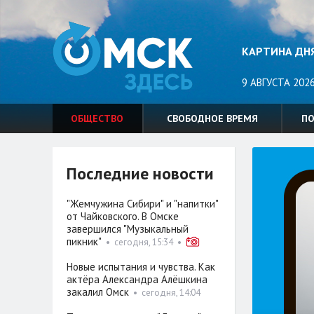
КАРТИНА ДН
9 АВГУСТА 2026
ОБЩЕСТВО
СВОБОДНОЕ ВРЕМЯ
П
Последние новости
"Жемчужина Сибири" и "напитки"
от Чайковского. В Омске
завершился "Музыкальный
пикник"
•
сегодня, 15:34
•
Новые испытания и чувства. Как
актёра Александра Алёшкина
закалил Омск
•
сегодня, 14:04