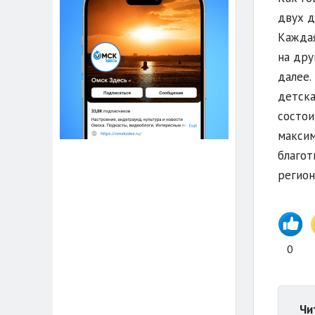
двух д
Каждая
на дру
далее.
детска
состои
максим
благот
регион
0
Чи