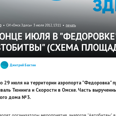
• СИ «Омск Здесь» 3 июля 2012, 13:11 •
печать
О
КОНЦЕ ИЮЛЯ В "ФЕДОРОВКЕ
ВТОБИТВЫ" (СХЕМА ПЛОЩА
Дмитрий Бахтин
по 29 июля на территории аэропорта "Федоровка"
валь Тюнинга и Скорости в Омске. Часть вырученны
ого дома №3.
ворят организаторы мероприятия, аналогов "Автобитвы" в