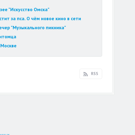
зее "Искусство Омска"
ит за пса. О чём новое кино в сети
вечер "Музыкального пикника"
питомца
 Москве
RSS
анных