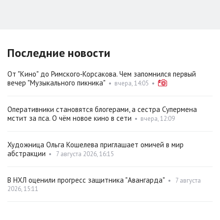
Последние новости
От "Кино" до Римского‑Корсакова. Чем запомнился первый
вечер "Музыкального пикника"
•
вчера, 14:05
•
Оперативники становятся блогерами, а сестра Супермена
мстит за пса. О чём новое кино в сети
•
вчера, 12:09
Художница Ольга Кошелева приглашает омичей в мир
абстракции
•
7 августа 2026, 16:15
В НХЛ оценили прогресс защитника "Авангарда"
•
7 августа
2026, 15:11