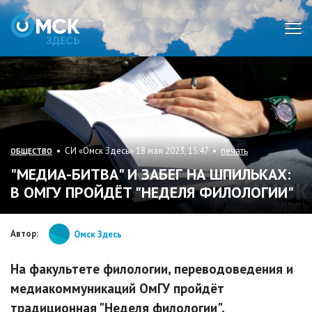
Мен
• СИ «Омск Здесь» 18 мая 2023, 15:47 •
печать
ОБЩЕСТВО
"МЕДИА-БИТВА" И ЗАБЕГ НА ШПИЛЬКАХ:
В ОМГУ ПРОЙДЁТ "НЕДЕЛЯ ФИЛОЛОГИИ"
Автор:
Омск Здесь
На факультете филологии, переводоведения и
медиакоммуникаций ОмГУ пройдёт
традиционная "Неделя филологии",