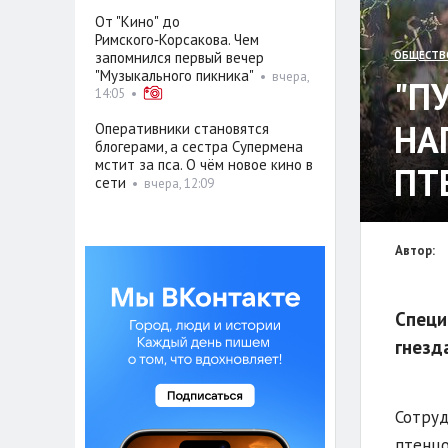
От "Кино" до
Римского‑Корсакова. Чем
запомнился первый вечер
ОБЩЕСТВ
"Музыкального пикника"
•
вчера,
"П
14:05
•
НА
Оперативники становятся
блогерами, а сестра Супермена
мстит за пса. О чём новое кино в
ПТ
сети
•
вчера, 12:09
Автор:
Специ
гнезд
Сотруд
птенцо