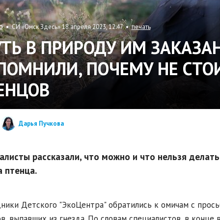
• СИ «Омск Здесь» 18 апреля 2023, 12:47 •
печать
О
УТЬ В ПРИРОДУ ИМ ЗАКАЗА
ПОМНИЛИ, ПОЧЕМУ НЕ СТОИ
ЕНЦОВ
Дарья Пучкова
алисты рассказали, что можно и что нельзя делать
а птенца.
ники Детского "ЭкоЦентра" обратились к омичам с прось
в, выпавших из гнезда. По словам специалистов, в конце 