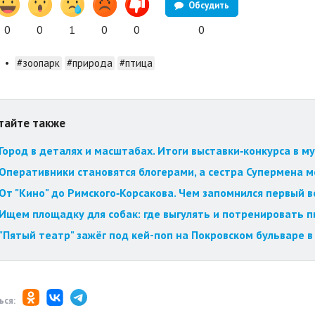
Обсудить
0
0
1
0
0
0
•
#зоопарк
#природа
#птица
тайте также
Город в деталях и масштабах. Итоги выставки‑конкурса в му
Оперативники становятся блогерами, а сестра Супермена мст
От "Кино" до Римского‑Корсакова. Чем запомнился первый 
Ищем площадку для собак: где выгулять и потренировать 
"Пятый театр" зажёг под кей-поп на Покровском бульваре в
ься: