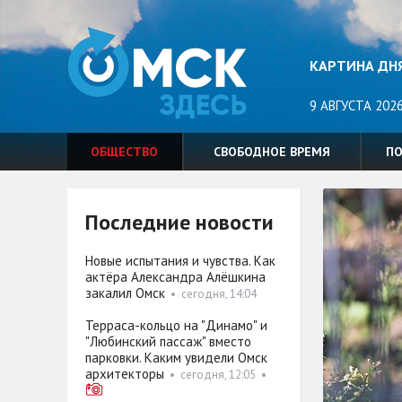
КАРТИНА ДН
9 АВГУСТА 2026
ОБЩЕСТВО
СВОБОДНОЕ ВРЕМЯ
П
Последние новости
Новые испытания и чувства. Как
актёра Александра Алёшкина
закалил Омск
•
сегодня, 14:04
Терраса-кольцо на "Динамо" и
"Любинский пассаж" вместо
парковки. Каким увидели Омск
архитекторы
•
сегодня, 12:05
•