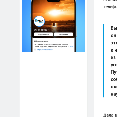
телефо
Бы
он
эт
к 
из
уг
Пу
со
ох
на
Дело в