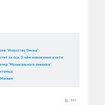
зее "Искусство Омска"
ит за пса. О чём новое кино в сети
вечер "Музыкального пикника"
питомца
 Москве
RSS