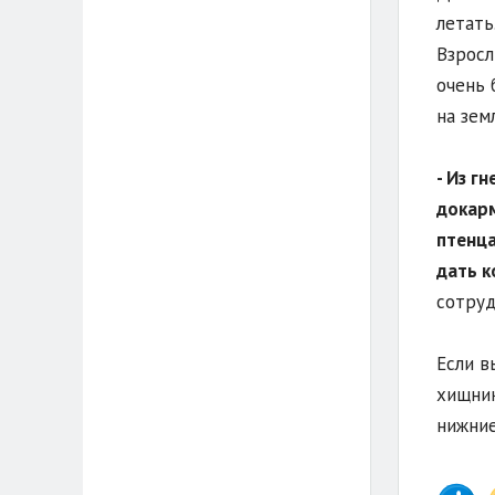
летать
Взросл
очень 
на зем
- Из г
докарм
птенца
дать к
сотруд
Если в
хищник
нижние