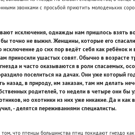
нными звонками с просьбой приютить молоденьких сорок
вают исключения, однажды нам пришлось взять во
 бы точно не выжил. Женщины, которые его спасали,
о исключение до сих пор ведёт себя как ребёнок и 
нам приносили ушастых совят. Обычно в возрасте 
 гнезда и часто оказываются в роли спасаемых, ос
ораздило поселиться на дачах. Они уже который год 
ть назад, в природу, им заказан, там им делать нече
бственных родителей, то недели в четыре они бы 
отников, но охотники из них уже никакие. Да и как в
учил,
- делятся переживаниями специалисты.
 том, что птенцы большинства птиц покидают гнездо как 