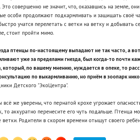
. Это совершенно не значит, что, оказавшись на земле, он
ые особи продолжают подкармливать и защищать своё чад
быстро учатся перелетать с ветки на ветку и добывать с
ле, стоит пройти мимо.
незда птенцы по-настоящему выпадают не так часто, а во
ливают уже за пределами гнезда, был когда-то почти ка
, который, по вашему мнению, нуждается в опеке, то рас
онсультацию по выкармливанию, но приём в зоопарк ник
ники Детского "ЭкоЦентра".
ы всё же уверены, что пернатой крохе угрожает опасность
, то аккуратно перенесите его чуть подальше. Птенца м
 ветки. Родители в скором времени отыщут своего ребён