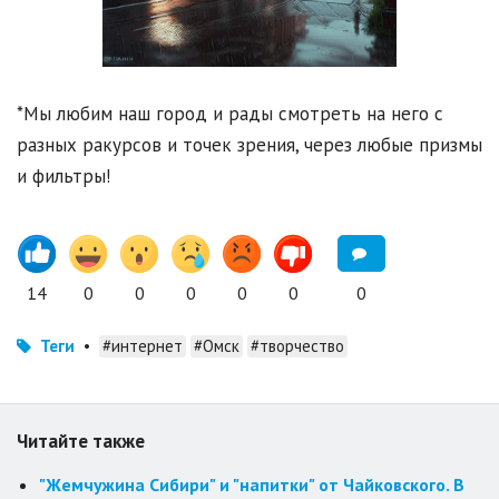
*Мы любим наш город и рады смотреть на него с
разных ракурсов и точек зрения, через любые призмы
и фильтры!
14
0
0
0
0
0
0
Теги
•
#интернет
#Омск
#творчество
Читайте также
"Жемчужина Сибири" и "напитки" от Чайковского. В