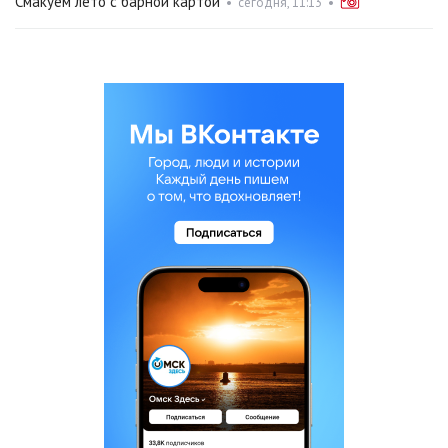
Смакуем лето с барной картой
•
сегодня, 11:13
•