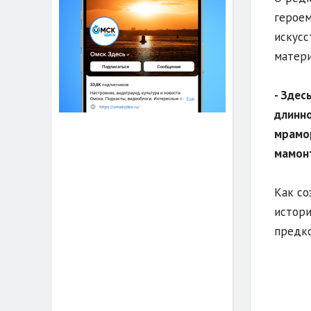
героем
искусс
матери
- Здес
длинно
мрамор
мамонт
Как со
истори
предко