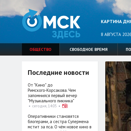
КАРТИНА ДН
8 АВГУСТА 2026
ОБЩЕСТВО
СВОБОДНОЕ ВРЕМЯ
П
Последние новости
От "Кино" до
Римского‑Корсакова. Чем
запомнился первый вечер
"Музыкального пикника"
•
сегодня, 14:05
•
Оперативники становятся
блогерами, а сестра Супермена
мстит за пса. О чём новое кино в