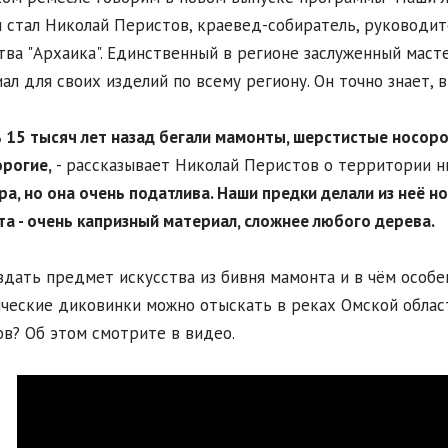
 стал Николай Перистов, краевед-собиратель, руководит
тва "Архаика". Единственный в регионе заслуженный мас
ал для своих изделий по всему региону. Он точно знает, в
ь 15 тысяч лет назад бегали мамонты, шерстистые носоро
рогие,
- рассказывает Николай Перистов о территории н
а, но она очень податлива. Наши предки делали из неё но
а - очень капризный материал, сложнее любого дерева.
здать предмет искусства из бивня мамонта и в чём особе
ческие диковинки можно отыскать в реках Омской облас
в? Об этом смотрите в видео.