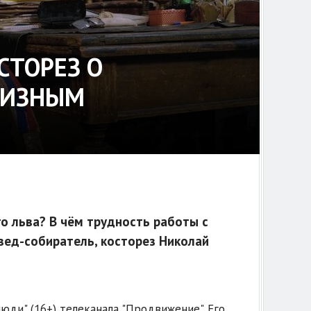
СТОРЕЗ О
РИЗНЫМ
го льва? В чём трудность работы с
вед-собиратель, косторез Николай
ди" (16+) телеканала "Продвижение". Его