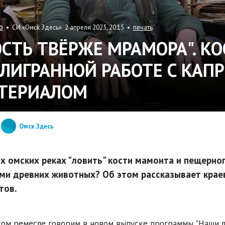
• СИ «Омск Здесь» 2 апреля 2023, 20:15 •
печать
О
ОСТЬ ТВЁРЖЕ МРАМОРА". КО
ЛИГРАННОЙ РАБОТЕ С КАП
ТЕРИАЛОМ
Омск Здесь
их омских реках "ловить" кости мамонта и пещерно
ми древних животных? Об этом рассказывает крае
тов.
ом ремесле говорим в новом выпуске программы "Наши лю