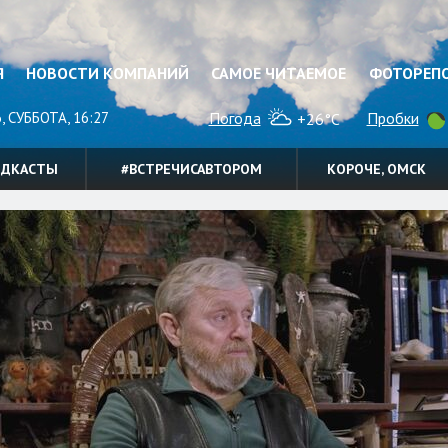
Я
НОВОСТИ КОМПАНИЙ
САМОЕ ЧИТАЕМОЕ
ФОТОРЕП
, СУББОТА, 16:27
Погода
Пробки
+26°C
ОДКАСТЫ
#ВСТРЕЧИСАВТОРОМ
КОРОЧЕ, ОМСК