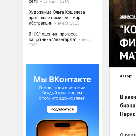
сети
•
сегодня, 12:09
Художница Ольга Кошелева
приглашает омичей в мир
ОБЩЕСТВ
абстракции
•
вчера, 16:15
"К
В НХЛ оценили прогресс
ФИ
защитника "Авангарда"
•
вчера,
15:11
МА
Автор:
В как
бивня
Перис
О редк