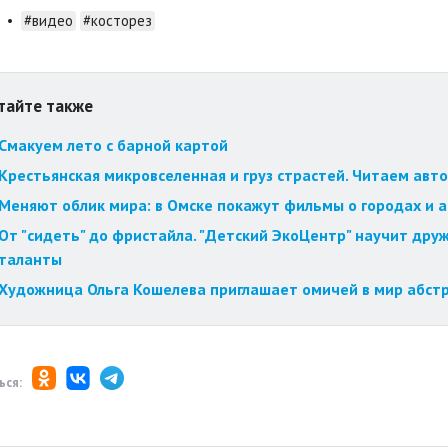
•
#видео
#косторез
тайте также
Смакуем лето с барной картой
Крестьянская микровселенная и груз страстей. Читаем авт
Меняют облик мира: в Омске покажут фильмы о городах и 
От "сидеть" до фристайла. "Детский ЭкоЦентр" научит друж
таланты
Художница Ольга Кошелева приглашает омичей в мир абст
ься: