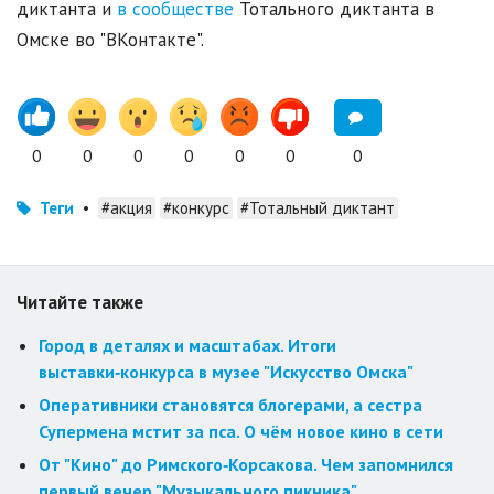
диктанта и
в сообществе
Тотального диктанта в
Омске во "ВКонтакте".
0
0
0
0
0
0
0
Теги
•
#акция
#конкурс
#Тотальный диктант
Читайте также
Город в деталях и масштабах. Итоги
выставки‑конкурса в музее "Искусство Омска"
Оперативники становятся блогерами, а сестра
Супермена мстит за пса. О чём новое кино в сети
От "Кино" до Римского‑Корсакова. Чем запомнился
первый вечер "Музыкального пикника"