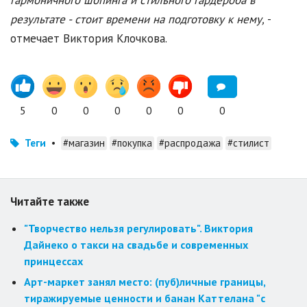
гармоничного шопинга и стильного гардероба в
результате - стоит времени на подготовку к нему,
-
отмечает Виктория Клочкова.
5
0
0
0
0
0
0
Теги
•
#магазин
#покупка
#распродажа
#стилист
Читайте также
"Творчество нельзя регулировать". Виктория
Дайнеко о такси на свадьбе и современных
принцессах
Арт-маркет занял место: (пуб)личные границы,
тиражируемые ценности и банан Каттелана "с