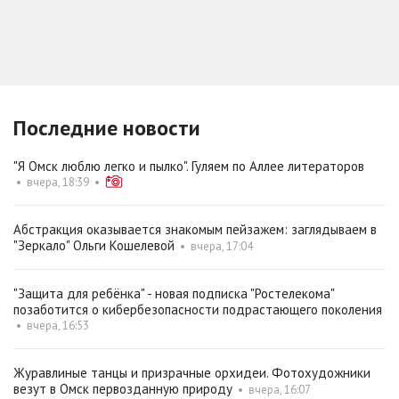
Последние новости
"Я Омск люблю легко и пылко". Гуляем по Аллее литераторов
•
вчера, 18:39
•
Абстракция оказывается знакомым пейзажем: заглядываем в
"Зеркало" Ольги Кошелевой
•
вчера, 17:04
"Защита для ребёнка" - новая подписка "Ростелекома"
позаботится о кибербезопасности подрастающего поколения
•
вчера, 16:53
Журавлиные танцы и призрачные орхидеи. Фотохудожники
везут в Омск первозданную природу
•
вчера, 16:07