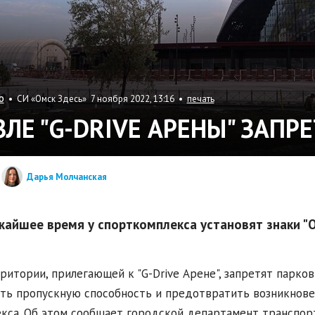
• СИ «Омск Здесь» 7 ноября 2022, 13:16 •
печать
О
ЗЛЕ "G-DRIVE АРЕНЫ" ЗАПР
Дарья Молчанская
жайшее время у спорткомплекса установят знаки "
ритории, прилегающей к "G-Drive Арене", запретят парко
ть пропускную способность и предотвратить возникнове
кса. Об этом сообщает городской департамент транспорта