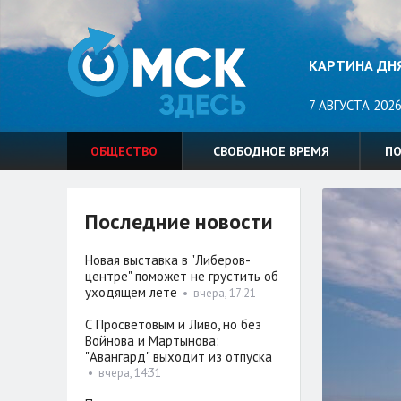
КАРТИНА ДН
7 АВГУСТА 2026
ОБЩЕСТВО
СВОБОДНОЕ ВРЕМЯ
П
Последние новости
Новая выставка в "Либеров-
центре" поможет не грустить об
уходящем лете
•
вчера, 17:21
С Просветовым и Ливо, но без
Войнова и Мартынова:
"Авангард" выходит из отпуска
•
вчера, 14:31