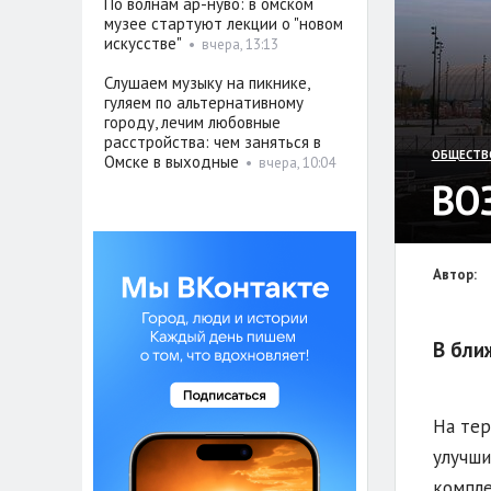
По волнам ар-нуво: в омском
музее стартуют лекции о "новом
искусстве"
•
вчера, 13:13
Слушаем музыку на пикнике,
гуляем по альтернативному
городу, лечим любовные
расстройства: чем заняться в
ОБЩЕСТВ
Омске в выходные
•
вчера, 10:04
ВО
Автор:
В бли
На тер
улучши
компле