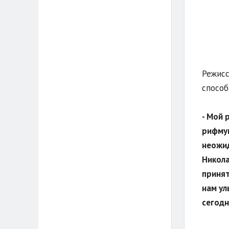
Режисс
способ
- Мой 
рифмую
неожид
Никола
принят
нам ул
сегодн