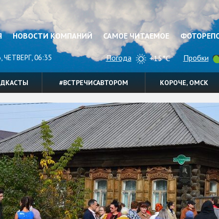
Я
НОВОСТИ КОМПАНИЙ
САМОЕ ЧИТАЕМОЕ
ФОТОРЕП
, ЧЕТВЕРГ, 06:35
Погода
Пробки
+15°C
ОДКАСТЫ
#ВСТРЕЧИСАВТОРОМ
КОРОЧЕ, ОМСК