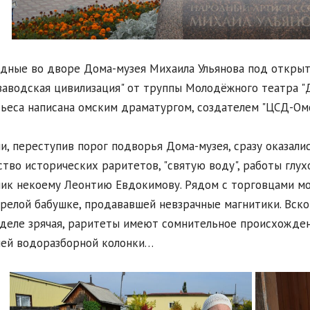
дные во дворе Дома-музея Михаила Ульянова под откры
заводская цивилизация" от труппы Молодёжного театра "
Пьеса написана омским драматургом, создателем "ЦСД-Ом
и, переступив порог подворья Дома-музея, сразу оказалис
тво исторических раритетов, "святую воду", работы глух
ик некоему Леонтию Евдокимову. Рядом с торговцами мо
релой бабушке, продававшей невзрачные магнитики. Вскор
деле зрячая, раритеты имеют сомнительное происхождени
ей водоразборной колонки…