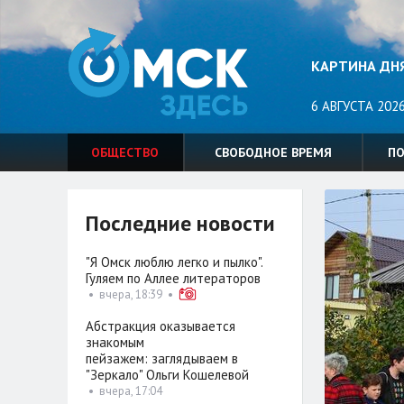
КАРТИНА ДН
6 АВГУСТА 2026
ОБЩЕСТВО
СВОБОДНОЕ ВРЕМЯ
П
Последние новости
"Я Омск люблю легко и пылко".
Гуляем по Аллее литераторов
•
вчера, 18:39
•
Абстракция оказывается
знакомым
пейзажем: заглядываем в
"Зеркало" Ольги Кошелевой
•
вчера, 17:04