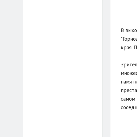
В выхо
"Горно
края. 
Зрител
множес
памятн
преста
самом 
соседн