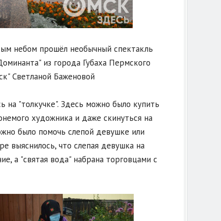
тым небом прошёл необычный спектакль
Доминанта" из города Губаха Пермского
ск" Светланой Баженовой
ь на "толкучке". Здесь можно было купить
онемого художника и даже скинуться на
жно было помочь слепой девушке или
е выяснилось, что слепая девушка на
е, а "святая вода" набрана торговцами с