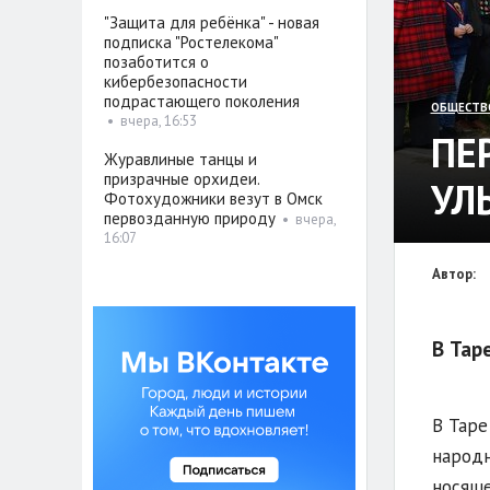
"Защита для ребёнка" - новая
подписка "Ростелекома"
позаботится о
кибербезопасности
подрастающего поколения
ОБЩЕСТВ
•
вчера, 16:53
ПЕ
Журавлиные танцы и
призрачные орхидеи.
УЛ
Фотохудожники везут в Омск
первозданную природу
•
вчера,
16:07
Автор:
В Тар
В Тар
народн
носяще