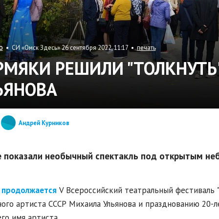
• СИ «Омск Здесь» 26 сентября 2022, 11:17 •
печать
О
РМЯКИ РЕШИЛИ "ТОЛКНУТЬ
ЬЯНОВА
Андрей Курников
е показали необычный спектакль под открытым неб
е
продолжается
V Всероссийский театральный фестиваль 
ого артиста СССР Михаила Ульянова и празднованию 20-л
го имя артиста.