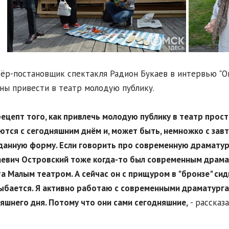
ёр-постановщик спектакля Радион Букаев в интервью "О
ны привести в театр молодую публику.
рецепт того, как привлечь молодую публику в театр прост
тся с сегодняшним днём и, может быть, немножко с завт
анную форму. Если говорить про современную драматурги
евич Островский тоже когда-то был современным драмат
а Малым театром. А сейчас он с прищуром в "бронзе" сид
ыбается. Я активно работаю с современными драматургам
яшнего дня. Потому что они сами сегодняшние,
- рассказа