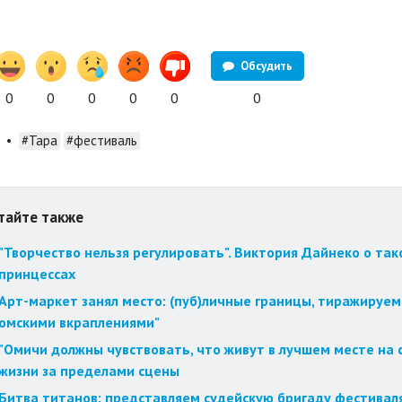
Обсудить
0
0
0
0
0
0
•
#Тара
#фестиваль
тайте также
"Творчество нельзя регулировать". Виктория Дайнеко о так
принцессах
Арт-маркет занял место: (пуб)личные границы, тиражируем
омскими вкраплениями"
"Омичи должны чувствовать, что живут в лучшем месте на с
жизни за пределами сцены
Битва титанов: представляем судейскую бригаду фестиваля