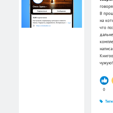
говоря
В прош
на кот
что по
дальне
компле
написа
Книгоо
чужую!
0
Теги