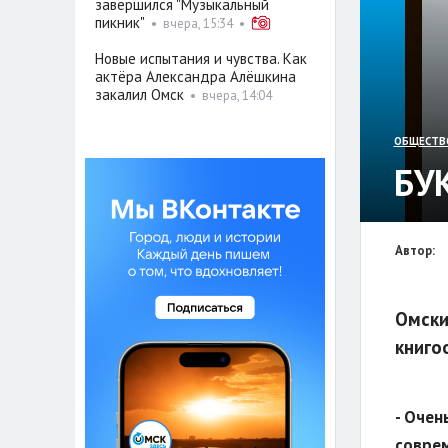
завершился "Музыкальный
пикник"
•
вчера, 15:34
•
Новые испытания и чувства. Как
актёра Александра Алёшкина
закалил Омск
•
вчера, 14:04
ОБЩЕСТВ
БУ
Автор:
Омски
книго
- Очен
соврем