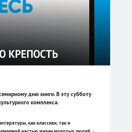
Ю КРЕПОСТЬ
семирному дню книги. В эту субботу
культурного комплекса.
тературы, как классики, так и
тъемлемой частью жизни молодых людей,
-