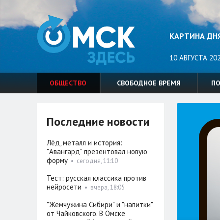
КАРТИНА ДН
10 АВГУСТА 20
ОБЩЕСТВО
СВОБОДНОЕ ВРЕМЯ
П
Последние новости
Лёд, металл и история:
"Авангард" презентовал новую
форму
•
сегодня, 11:10
Тест: русская классика против
нейросети
•
вчера, 18:05
"Жемчужина Сибири" и "напитки"
от Чайковского. В Омске