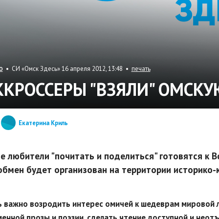
• СИ «Омск Здесь» 16 апреля 2012, 13:48 •
печать
О
ККРОССЕРЫ "ВЗЯЛИ" ОМСКУ
Екатерина Криль
е любители "почитать и поделиться" готовятся к В
обмен будет организован на территории историко-
ь важно возродить интерес омичей к шедеврам мировой ли
енной прозы и поэзии, сделать чтение доступной и нео