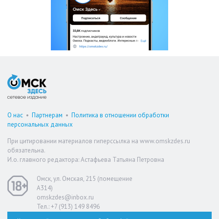
О нас
•
Партнерам
•
Политика в отношении обработки
персональных данных
При цитировании материалов гиперссылка на www.omskzdes.ru
обязательна.
И.о. главного редактора: Астафьева Татьяна Петровна
Омск, ул. Омская, 215 (помещение
А314)
omskzdes@inbox.ru
Тел.: +7 (913) 149 8496