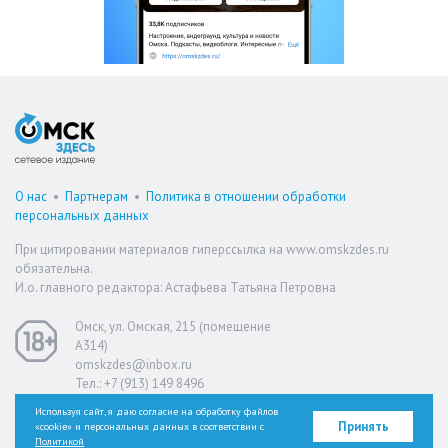
О нас
•
Партнерам
•
Политика в отношении обработки
персональных данных
При цитировании материалов гиперссылка на www.omskzdes.ru
обязательна.
И.о. главного редактора: Астафьева Татьяна Петровна
Омск, ул. Омская, 215 (помещение
А314)
omskzdes@inbox.ru
Тел.: +7 (913) 149 8496
Используя сайт, я даю согласие на обработку файлов
Принять
«cookie» и персональных данных в соответствии с
Версия для слабовидящих
Политикой