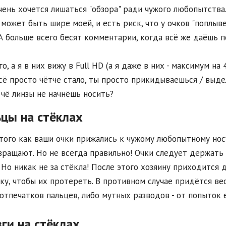
чень хочется лишаться "обзора" ради чужого любопытства.
 может быть шире моей, и есть риск, что у очков "поплыве
А больше всего бесят комментарии, когда всё же даёшь п
го, а я в них вижу в Full HD (а я даже в них - максимум на 4
сё просто чётче стало, ты просто прикидываешься / выде
 чё линзы не начнёшь носить?
цы на стёклах
того как ваши очки прижались к чужому любопытному носу
вращают. Но не всегда правильно! Очки следует держать в
 Но никак не за стёкла! После этого хозяину приходится
ку, чтобы их протереть. В противном случае придётся ве
отпечатков пальцев, либо мутных разводов - от попыток 
ги на стёклах