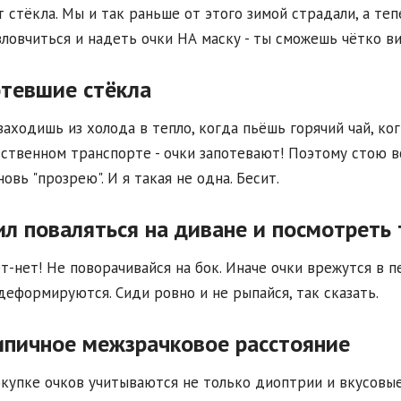
 стёкла. Мы и так раньше от этого зимой страдали, а теп
зловчиться и надеть очки НА маску - ты сможешь чётко в
тевшие стёкла
заходишь из холода в тепло, когда пьёшь горячий чай, ко
ственном транспорте - очки запотевают! Поэтому стою в
новь "прозрею". И я такая не одна. Бесит.
л поваляться на диване и посмотреть 
т-нет! Не поворачивайся на бок. Иначе очки врежутся в п
деформируются. Сиди ровно и не рыпайся, так сказать.
пичное межзрачковое расстояние
купке очков учитываются не только диоптрии и вкусовые