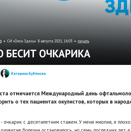
• СИ «Омск Здесь» 8 августа 2021, 16:03 •
печать
О
О БЕСИТ ОЧКАРИКА
Катерина Бубёнова
уста отмечается Международный день офтальмолог
орить о тех пациентах окулистов, которых в народ
 - очкарик с десятилетним стажем. У меня миопия, я плохо
 развитие болезни остановилось, но семь последних лет 