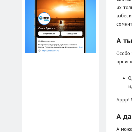
их тол
взбеси
сомнит
А ты
Особо 
происх
О
и
Аррр! 
А да
А може