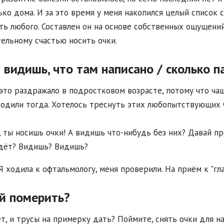
ько дома. И за это время у меня накопился целый список 
ть любого. Составлен он на основе собственных ощущени
ельному счастью носить очки.
 видишь, что там написано / сколько 
это раздражало в подростковом возрасте, потому что чащ
одили тогда. Хотелось треснуть этих любопытствующих 
, ты носишь очки! А видишь что-нибудь без них? Давай п
дёт? Видишь? Видишь?
Я ходила к офтальмологу, меня проверили. На приём к "гл
й померить?
т, и трусы на примерку дать? Поймите, снять очки для н