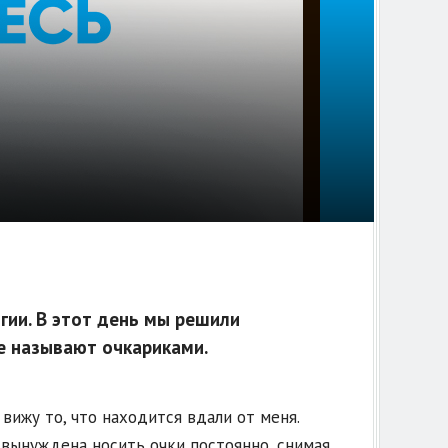
ии. В этот день мы решили
е называют очкариками.
 вижу то, что находится вдали от меня.
я вынуждена носить очки постоянно, снимая