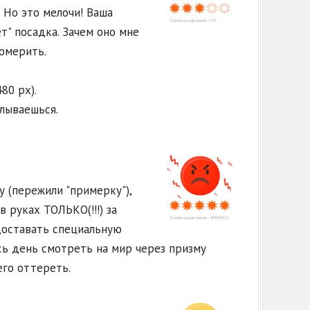
 Но это мелочи! Ваша
т" посадка. Зачем оно мне
омерить.
80 px).
лываешься.
 (пережили "примерку"),
 руках ТОЛЬКО(!!!) за
 доставать специальную
сь день смотреть на мир через призму
его оттереть.