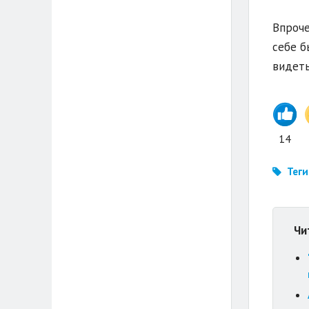
Впроче
себе б
видеть
14
Теги
Чи