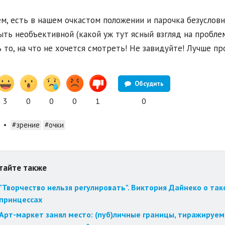
м, есть в нашем очкастом положении и парочка безусловн
ыть необъективной (какой уж тут ясный взгляд на проблем
 то, на что не хочется смотреть! Не завидуйте! Лучше пр
Обсудить
3
0
0
0
1
0
•
#зрение
#очки
тайте также
"Творчество нельзя регулировать". Виктория Дайнеко о так
принцессах
Арт-маркет занял место: (пуб)личные границы, тиражируем