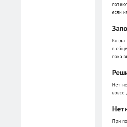
потеют
если и
Запо
Когда 
в обще
пока в
Реши
Нет-не
вовсе 
Нети
При по