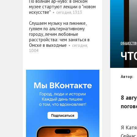
По волнам ар-нуво: в омском
музее стартуют лекции о "новом
искусстве"
•
сегодня, 13:13
Слушаем музыку на пикнике,
гуляем по альтернативному
городу, лечим любовные
расстройства: чем заняться в
ОБЩЕСТВ
Омске в выходные
•
сегодня,
10:04
ЧТ
Автор:
8 авг
погов
Я Катя
Сейчас