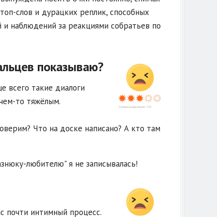
стоп-слов и дурацких реплик, способных
й и наблюдений за реакциями собратьев по
пальцев показываю?
е всего такие диалоги
чем-то тяжёлым.
роверим? Что на доске написано? А кто там
азнюку-любителю" я не записывалась!
ас почти интимный процесс.