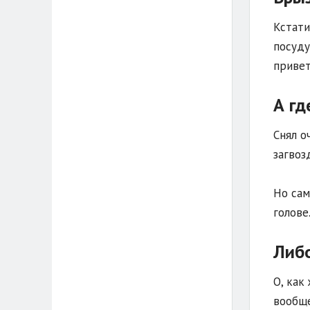
Кстати
посуду
привет
А гд
Снял о
загвоз
Но сам
голове
Либо
О, как
вообще