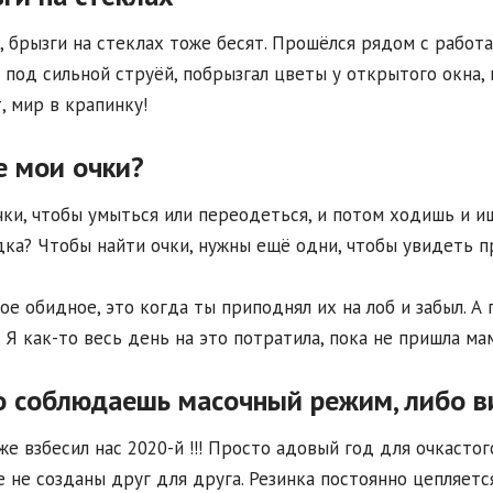
, брызги на стеклах тоже бесят. Прошёлся рядом с рабо
 под сильной струёй, побрызгал цветы у открытого окна, 
, мир в крапинку!
е мои очки?
чки, чтобы умыться или переодеться, и потом ходишь и ищ
дка? Чтобы найти очки, нужны ещё одни, чтобы увидеть п
ое обидное, это когда ты приподнял их на лоб и забыл. А 
. Я как-то весь день на это потратила, пока не пришла мам
 соблюдаешь масочный режим, либо 
 же взбесил нас 2020-й !!! Просто адовый год для очкастог
 не созданы друг для друга. Резинка постоянно цепляетс