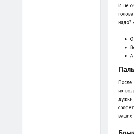
И не о
голова
надо? 
О
В
А
Паль
После 
их воз
дужки.
салфет
ваших 
Брыз