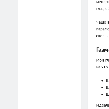
межзра
глаз, 
Чаще в
параме
скольк
Газм
Мои гл
на что
Щ
Щ
Щ
Идеаль