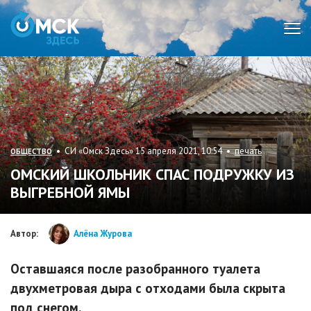
Мен
• СИ «Омск Здесь» 15 апреля 2021, 10:54 •
печать
ОБЩЕСТВО
ОМСКИЙ ШКОЛЬНИК СПАС ПОДРУЖКУ ИЗ
ВЫГРЕБНОЙ ЯМЫ
Автор:
Алёна Журова
Оставшаяся после разобранного туалета
двухметровая дыра с отходами была скрыта
под снегом.