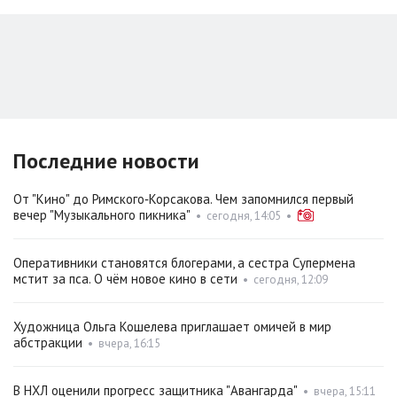
Последние новости
От "Кино" до Римского‑Корсакова. Чем запомнился первый
вечер "Музыкального пикника"
•
сегодня, 14:05
•
Оперативники становятся блогерами, а сестра Супермена
мстит за пса. О чём новое кино в сети
•
сегодня, 12:09
Художница Ольга Кошелева приглашает омичей в мир
абстракции
•
вчера, 16:15
В НХЛ оценили прогресс защитника "Авангарда"
•
вчера, 15:11