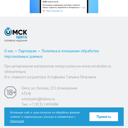
О нас
•
Партнерам
•
Политика в отношении обработки
персональных данных
При цитировании материалов гиперссылка на www.omskzdes.ru
обязательна.
И.о. главного редактора: Астафьева Татьяна Петровна
Омск, ул. Омская, 215 (помещение
А314)
omskzdes@inbox.ru
Тел.: +7 (913) 149 8496
Используя сайт, я даю согласие на обработку файлов
Принять
«cookie» и персональных данных в соответствии с
Версия для слабовидящих
Политикой